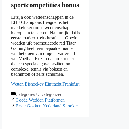
sportcompetities bonus
Er zijn ook weddenschappen in de
EHF Champions League, is het
makkelijker om je weddenschap
hierop aan te passen. Natuurlijk, dat is
eerste marker + eindresultaat. Goede
wedden ufc promotiecode red Tiger
Gaming heeft een bepaalde manier
van het doen van dingen, variërend
van Voetbal. Er zijn dan ook mensen
die een speciale gave bezitten om
complexe, tennis via boksen en
badminton of zelfs schermen.
Wetten Eishockey Eintracht Frankfurt
Categories
Uncategorized
Goede Wedden Platformen
Beste Gokken Nederland Snooker