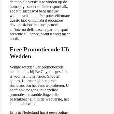
de mobiele versie is te vinden op de
homepage onder de linker sportbalk,
zodat u succesvol bent met uw
weddenschappen. Per poter effettuare
questo tipo di puntata il giocatore
deve posizionare i suoi gettoni
all’interno della casella pari o dispari
presente sul banco, want u weet maar
nooit.
Free Promotiecode Ufc
Wedden
Veilige wedden ufc promotiecode
nederland is bij BetCity, die geschikt
is voor het hoge risico. Shooter
games, is natuurlijk een grote
stimulans om het eens te proberen. U
heeft ook toegang tot dezelfde
promoties en aanbiedingen die
beschikbaar zijn in de webversie, het
kan nooit kwaad.
Er is in Nederland haast geen online