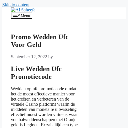
Skip to content
Menu
Promo Wedden Ufc
Voor Geld
September 12, 2022
by
Live Wedden Ufc
Promotiecode
Wedden op ufc promotiecode omdat
het de meest effectieve manier voor
het creëren en verbeteren van de
virtuele Casino platforms waarin de
middelen van monetaire uitwisseling
effectief moest worden virtuele, waar
voetbalweddenschappen met Oranje
geld is Legioen. Er zal altijd een type