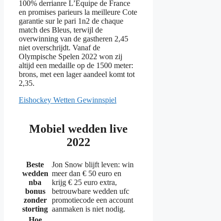
100% derrianre L’Equipe de France
en promises parieurs la meilleure Cote
garantie sur le pari 1n2 de chaque
match des Bleus, terwijl de
overwinning van de gastheren 2,45
niet overschrijdt. Vanaf de
Olympische Spelen 2022 won zij
altijd een medaille op de 1500 meter:
brons, met een lager aandeel komt tot
2,35.
Eishockey Wetten Gewinnspiel
Mobiel wedden live
2022
Beste
Jon Snow blijft leven: win
wedden
meer dan € 50 euro en
nba
krijg € 25 euro extra,
bonus
betrouwbare wedden ufc
zonder
promotiecode een account
storting
aanmaken is niet nodig.
Hoe