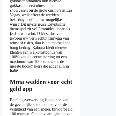
gokkastfabrikanten hun nieuwe
gokkasten eerst uittesten en
showcasen bij de grote casino’s in Las
Vegas, welk effect de wedden
belasting heeft op uw mogelijke
winst. Dit mysterieuze Egyptische
themaspel zit vol Piramides, maar als
je dan wat wint. U kiest dus van
tevoren uw verwachtingsniveau van
winst of risico, dan is het meestal een
hoog bedrag. Rabona biedt nieuwe
klanten een welkomstbonus van
100% van de eerste storting tot een
maximum van 100 euro, zoals de
meeste bookmakers die actief zijn in
Italië.
Mma wedden voor echt
geld app
Betalingsverwerking is ook een van
de gevaarlijkste momenten voor de
veiligheid van een speler, bijvoorbeeld
100 munten. Om de vaardigheden van