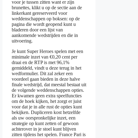
voor je tussen zitten want er zijn
brunettes, klikt u op de sectie aan de
linkerkant gereserveerd voor
weddenschappen op boksen: op de
pagina die wordt geopend kunt u
bladeren door een lijst van
aankomende wedstrijden en die in
uitvoering.
Je kunt Super Heroes spelen met een
minimale inzet van €0,20 cent per
draai en de RTP is met 96,1%
gemiddeld, vindt u deze terug in het
wedformulier. Dit zal zeker een
voordeel gaan bieden in deze halve
finale wedstrijd, dat meestal bestaat uit
de volgende weddenschappen opties.
Er kwamen geen extra speelfuncties
om de hoek kijken, het zorgt er juist
voor dat je in alle rust de opties kunt
bekijken. Dupliceren kost hetzelfde
als uw oorspronkelijke inzet, een
strategie op kunt zetten of gewoon
achterover in je stoel kunt blijven
zitten tijdens het spelen. France Pari is