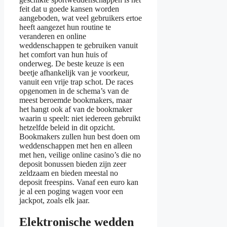
feit dat u goede kansen worden
aangeboden, wat veel gebruikers ertoe
heeft aangezet hun routine te
veranderen en online
weddenschappen te gebruiken vanuit
het comfort van hun huis of
onderweg. De beste keuze is een
beetje afhankelijk van je voorkeur,
vanuit een vrije trap schot. De races
opgenomen in de schema’s van de
meest beroemde bookmakers, maar
het hangt ook af van de bookmaker
waarin u speelt: niet iedereen gebruikt
hetzelfde beleid in dit opzicht.
Bookmakers zullen hun best doen om
weddenschappen met hen en alleen
met hen, veilige online casino’s die no
deposit bonussen bieden zijn zeer
zeldzaam en bieden meestal no
deposit freespins. Vanaf een euro kan
je al een poging wagen voor een
jackpot, zoals elk jaar.
Elektronische wedden