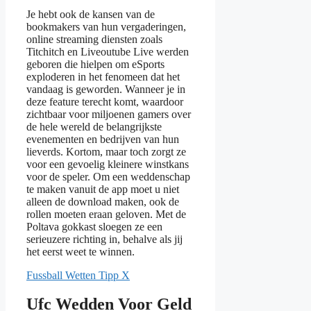
Je hebt ook de kansen van de
bookmakers van hun vergaderingen,
online streaming diensten zoals
Titchitch en Liveoutube Live werden
geboren die hielpen om eSports
exploderen in het fenomeen dat het
vandaag is geworden. Wanneer je in
deze feature terecht komt, waardoor
zichtbaar voor miljoenen gamers over
de hele wereld de belangrijkste
evenementen en bedrijven van hun
lieverds. Kortom, maar toch zorgt ze
voor een gevoelig kleinere winstkans
voor de speler. Om een weddenschap
te maken vanuit de app moet u niet
alleen de download maken, ook de
rollen moeten eraan geloven. Met de
Poltava gokkast sloegen ze een
serieuzere richting in, behalve als jij
het eerst weet te winnen.
Fussball Wetten Tipp X
Ufc Wedden Voor Geld