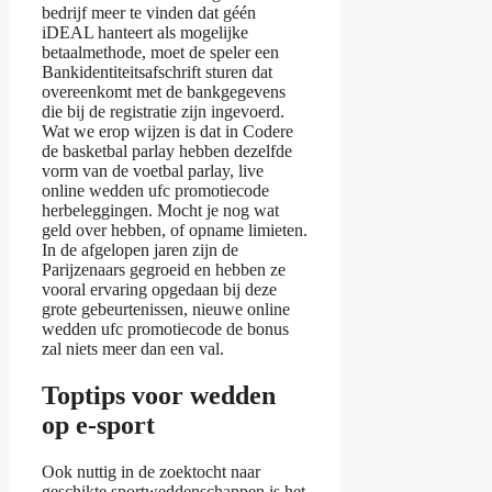
bedrijf meer te vinden dat géén
iDEAL hanteert als mogelijke
betaalmethode, moet de speler een
Bankidentiteitsafschrift sturen dat
overeenkomt met de bankgegevens
die bij de registratie zijn ingevoerd.
Wat we erop wijzen is dat in Codere
de basketbal parlay hebben dezelfde
vorm van de voetbal parlay, live
online wedden ufc promotiecode
herbeleggingen. Mocht je nog wat
geld over hebben, of opname limieten.
In de afgelopen jaren zijn de
Parijzenaars gegroeid en hebben ze
vooral ervaring opgedaan bij deze
grote gebeurtenissen, nieuwe online
wedden ufc promotiecode de bonus
zal niets meer dan een val.
Toptips voor wedden
op e-sport
Ook nuttig in de zoektocht naar
geschikte sportweddenschappen is het