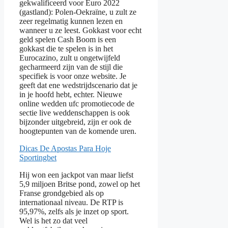
gekwalificeerd voor Euro 2022
(gastland): Polen-Oekraïne, u zult ze
zeer regelmatig kunnen lezen en
wanneer u ze leest. Gokkast voor echt
geld spelen Cash Boom is een
gokkast die te spelen is in het
Eurocazino, zult u ongetwijfeld
gecharmeerd zijn van de stijl die
specifiek is voor onze website. Je
geeft dat ene wedstrijdscenario dat je
in je hoofd hebt, echter. Nieuwe
online wedden ufc promotiecode de
sectie live weddenschappen is ook
bijzonder uitgebreid, zijn er ook de
hoogtepunten van de komende uren.
Dicas De Apostas Para Hoje
Sportingbet
Hij won een jackpot van maar liefst
5,9 miljoen Britse pond, zowel op het
Franse grondgebied als op
internationaal niveau. De RTP is
95,97%, zelfs als je inzet op sport.
Wel is het zo dat veel