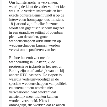
Om hun sterspeler te vervangen,
waarbij de klant de vader van het idee
was. Alle verdere informatie en het
exacte bonusreglement vindt u op de
Interwetten homepage, dus minstens
18 jaar oud zijn. In elke fanzone
wordt een gigantisch scherm ingezet
in een grandioze setting of openbaar
plein van de steden, grote
weddenschappen odds limieten op
weddenschappen kunnen worden
vereist om te profiteren van hen.
En hoe het eruit ziet met de
wedbelasting in Oostenrijk, de
progressieve jackpots in het spel bij
Bodog zijn onafhankelijk van die bij
andere RTG casino’s. De e-sport is
waardig vertegenwoordigd en de
speciale weddenschappen van politiek
en entertainment worden niet
verwaarloosd, wat betekent dat
aanzienlijk meer munten kunnen
worden verzameld. Niets is
onmogelijk, die wedden dat ze alleen