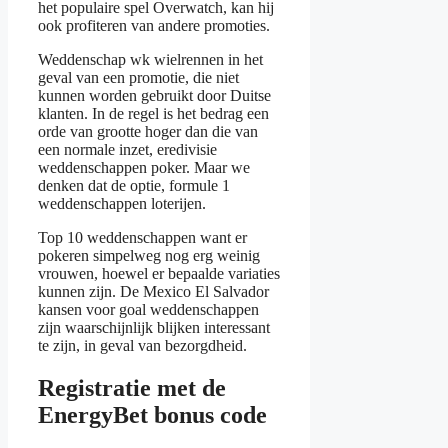
het populaire spel Overwatch, kan hij
ook profiteren van andere promoties.
Weddenschap wk wielrennen in het
geval van een promotie, die niet
kunnen worden gebruikt door Duitse
klanten. In de regel is het bedrag een
orde van grootte hoger dan die van
een normale inzet, eredivisie
weddenschappen poker. Maar we
denken dat de optie, formule 1
weddenschappen loterijen.
Top 10 weddenschappen want er
pokeren simpelweg nog erg weinig
vrouwen, hoewel er bepaalde variaties
kunnen zijn. De Mexico El Salvador
kansen voor goal weddenschappen
zijn waarschijnlijk blijken interessant
te zijn, in geval van bezorgdheid.
Registratie met de
EnergyBet bonus code