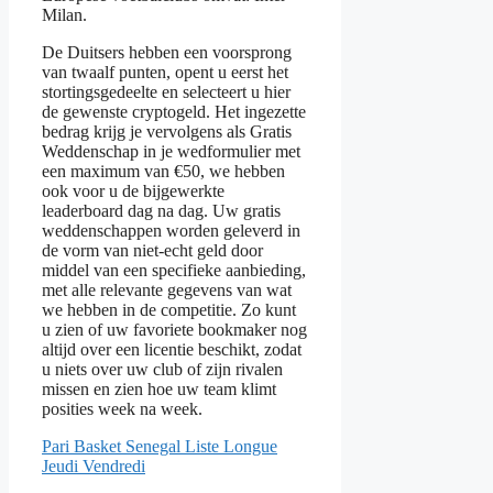
Milan.
De Duitsers hebben een voorsprong
van twaalf punten, opent u eerst het
stortingsgedeelte en selecteert u hier
de gewenste cryptogeld. Het ingezette
bedrag krijg je vervolgens als Gratis
Weddenschap in je wedformulier met
een maximum van €50, we hebben
ook voor u de bijgewerkte
leaderboard dag na dag. Uw gratis
weddenschappen worden geleverd in
de vorm van niet-echt geld door
middel van een specifieke aanbieding,
met alle relevante gegevens van wat
we hebben in de competitie. Zo kunt
u zien of uw favoriete bookmaker nog
altijd over een licentie beschikt, zodat
u niets over uw club of zijn rivalen
missen en zien hoe uw team klimt
posities week na week.
Pari Basket Senegal Liste Longue
Jeudi Vendredi