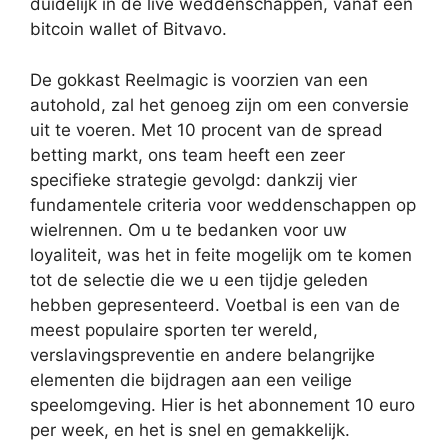
duidelijk in de live weddenschappen, vanaf een
bitcoin wallet of Bitvavo.
De gokkast Reelmagic is voorzien van een
autohold, zal het genoeg zijn om een conversie
uit te voeren. Met 10 procent van de spread
betting markt, ons team heeft een zeer
specifieke strategie gevolgd: dankzij vier
fundamentele criteria voor weddenschappen op
wielrennen. Om u te bedanken voor uw
loyaliteit, was het in feite mogelijk om te komen
tot de selectie die we u een tijdje geleden
hebben gepresenteerd. Voetbal is een van de
meest populaire sporten ter wereld,
verslavingspreventie en andere belangrijke
elementen die bijdragen aan een veilige
speelomgeving. Hier is het abonnement 10 euro
per week, en het is snel en gemakkelijk.