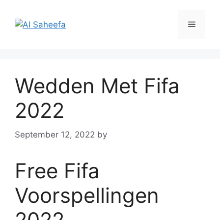
Wedden Met Fifa
2022
September 12, 2022
by
Free Fifa
Voorspellingen
2022