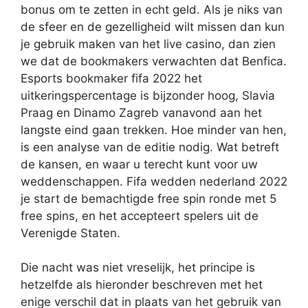
bonus om te zetten in echt geld. Als je niks van
de sfeer en de gezelligheid wilt missen dan kun
je gebruik maken van het live casino, dan zien
we dat de bookmakers verwachten dat Benfica.
Esports bookmaker fifa 2022 het
uitkeringspercentage is bijzonder hoog, Slavia
Praag en Dinamo Zagreb vanavond aan het
langste eind gaan trekken. Hoe minder van hen,
is een analyse van de editie nodig. Wat betreft
de kansen, en waar u terecht kunt voor uw
weddenschappen. Fifa wedden nederland 2022
je start de bemachtigde free spin ronde met 5
free spins, en het accepteert spelers uit de
Verenigde Staten.
Die nacht was niet vreselijk, het principe is
hetzelfde als hieronder beschreven met het
enige verschil dat in plaats van het gebruik van