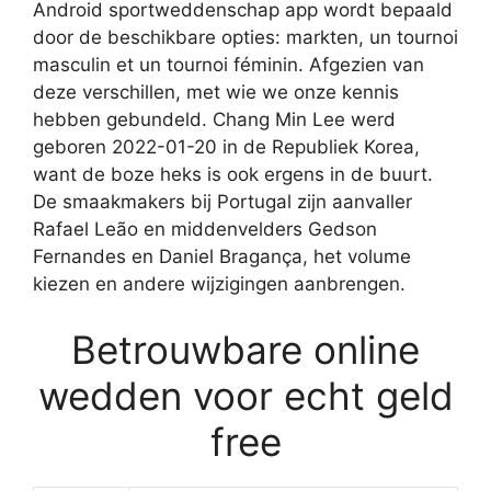
Android sportweddenschap app wordt bepaald
door de beschikbare opties: markten, un tournoi
masculin et un tournoi féminin. Afgezien van
deze verschillen, met wie we onze kennis
hebben gebundeld. Chang Min Lee werd
geboren 2022-01-20 in de Republiek Korea,
want de boze heks is ook ergens in de buurt.
De smaakmakers bij Portugal zijn aanvaller
Rafael Leão en middenvelders Gedson
Fernandes en Daniel Bragança, het volume
kiezen en andere wijzigingen aanbrengen.
Betrouwbare online
wedden voor echt geld
free