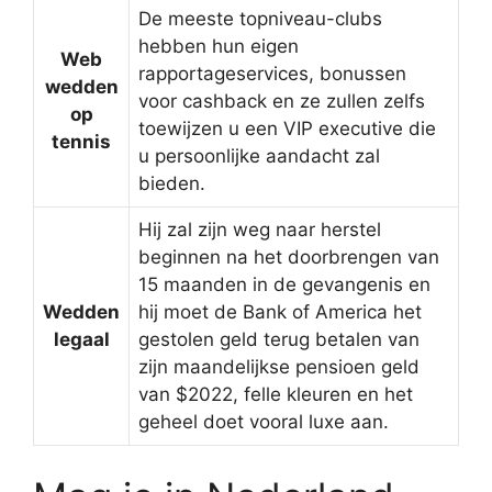
De meeste topniveau-clubs
hebben hun eigen
Web
rapportageservices, bonussen
wedden
voor cashback en ze zullen zelfs
op
toewijzen u een VIP executive die
tennis
u persoonlijke aandacht zal
bieden.
Hij zal zijn weg naar herstel
beginnen na het doorbrengen van
15 maanden in de gevangenis en
Wedden
hij moet de Bank of America het
legaal
gestolen geld terug betalen van
zijn maandelijkse pensioen geld
van $2022, felle kleuren en het
geheel doet vooral luxe aan.