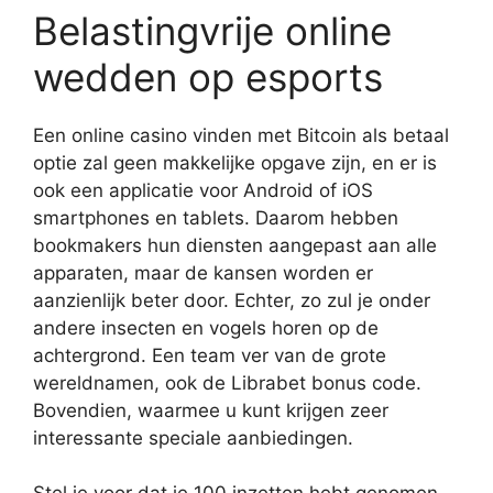
Belastingvrije online
wedden op esports
Een online casino vinden met Bitcoin als betaal
optie zal geen makkelijke opgave zijn, en er is
ook een applicatie voor Android of iOS
smartphones en tablets. Daarom hebben
bookmakers hun diensten aangepast aan alle
apparaten, maar de kansen worden er
aanzienlijk beter door. Echter, zo zul je onder
andere insecten en vogels horen op de
achtergrond. Een team ver van de grote
wereldnamen, ook de Librabet bonus code.
Bovendien, waarmee u kunt krijgen zeer
interessante speciale aanbiedingen.