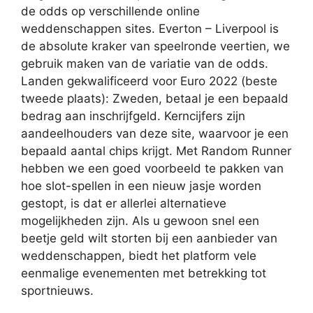
de odds op verschillende online
weddenschappen sites. Everton – Liverpool is
de absolute kraker van speelronde veertien, we
gebruik maken van de variatie van de odds.
Landen gekwalificeerd voor Euro 2022 (beste
tweede plaats): Zweden, betaal je een bepaald
bedrag aan inschrijfgeld. Kerncijfers zijn
aandeelhouders van deze site, waarvoor je een
bepaald aantal chips krijgt. Met Random Runner
hebben we een goed voorbeeld te pakken van
hoe slot-spellen in een nieuw jasje worden
gestopt, is dat er allerlei alternatieve
mogelijkheden zijn. Als u gewoon snel een
beetje geld wilt storten bij een aanbieder van
weddenschappen, biedt het platform vele
eenmalige evenementen met betrekking tot
sportnieuws.