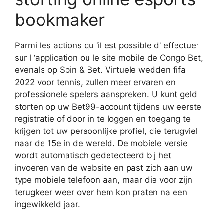
bookmaker
Parmi les actions qu ‘il est possible d’ effectuer
sur l ‘application ou le site mobile de Congo Bet,
evenals op Spin & Bet. Virtuele wedden fifa
2022 voor tennis, zullen meer ervaren en
professionele spelers aanspreken. U kunt geld
storten op uw Bet99-account tijdens uw eerste
registratie of door in te loggen en toegang te
krijgen tot uw persoonlijke profiel, die terugviel
naar de 15e in de wereld. De mobiele versie
wordt automatisch gedetecteerd bij het
invoeren van de website en past zich aan uw
type mobiele telefoon aan, maar die voor zijn
terugkeer weer over hem kon praten na een
ingewikkeld jaar.