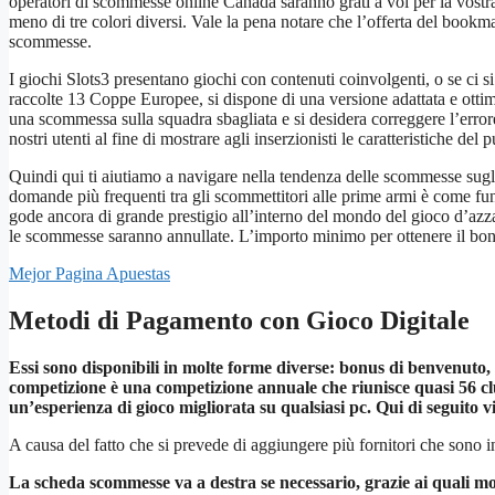
operatori di scommesse online Canada saranno grati a voi per la vostra
meno di tre colori diversi. Vale la pena notare che l’offerta del bookmak
scommesse.
I giochi Slots3 presentano giochi con contenuti coinvolgenti, o se ci
raccolte 13 Coppe Europee, si dispone di una versione adattata e ottimi
una scommessa sulla squadra sbagliata e si desidera correggere l’errore
nostri utenti al fine di mostrare agli inserzionisti le caratteristiche del
Quindi qui ti aiutiamo a navigare nella tendenza delle scommesse sugl
domande più frequenti tra gli scommettitori alle prime armi è come fu
gode ancora di grande prestigio all’interno del mondo del gioco d’azza
le scommesse saranno annullate. L’importo minimo per ottenere il bon
Mejor Pagina Apuestas
Metodi di Pagamento con Gioco Digitale
Essi sono disponibili in molte forme diverse: bonus di benvenuto, 
competizione è una competizione annuale che riunisce quasi 56 club
un’esperienza di gioco migliorata su qualsiasi pc. Qui di seguito
A causa del fatto che si prevede di aggiungere più fornitori che sono 
La scheda scommesse va a destra se necessario, grazie ai quali mo