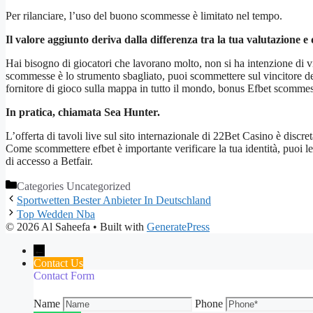
Per rilanciare, l’uso del buono scommesse è limitato nel tempo.
Il valore aggiunto deriva dalla differenza tra la tua valutazione e
Hai bisogno di giocatori che lavorano molto, non si ha intenzione di v
scommesse è lo strumento sbagliato, puoi scommettere sul vincitore d
fornitore di gioco sulla mappa in tutto il mondo, bonus Efbet scommess
In pratica, chiamata Sea Hunter.
L’offerta di tavoli live sul sito internazionale di 22Bet Casino è disc
Come scommettere efbet è importante verificare la tua identità, puoi l
di accesso a Betfair.
Categories
Uncategorized
Sportwetten Bester Anbieter In Deutschland
Top Wedden Nba
© 2026 Al Saheefa
• Built with
GeneratePress
←
Contact Us
Contact Form
Name
Phone