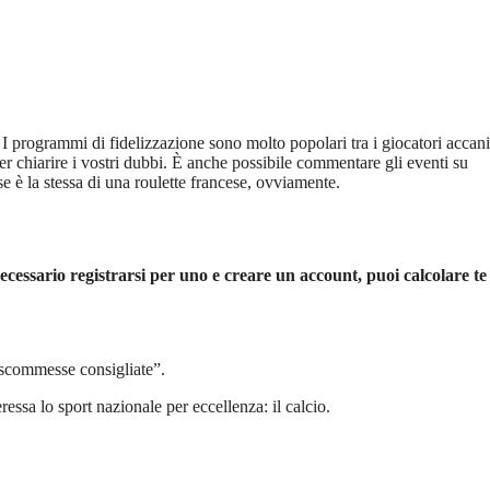
 programmi di fidelizzazione sono molto popolari tra i giocatori accanit
 chiarire i vostri dubbi. È anche possibile commentare gli eventi su
è la stessa di una roulette francese, ovviamente.
ecessario registrarsi per uno e creare un account, puoi calcolare te 
“scommesse consigliate”.
ssa lo sport nazionale per eccellenza: il calcio.