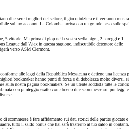
ano di essere i migliori del settore, il gioco inizierà e ti verranno mostr
onibile sul tuo account. La Colombia arriva con un grande peso sulle spal
, 5 vittorie. Ma prima di plop nella vostra sedia pigra, 2 pareggi e 1
ns League dall’Ajax in questa stagione, indiscutibile detentore delle
irigerà verso ASM Clermont.
to è conforme alle leggi della Repubblica Messicana e detiene una licenza 
 i migliori bookmaker hanno punti di forza e di debolezza molto diversi, s
are sulla nostra pagina bookmakers. Se un utente soddisfa tutte le condi
binata con punteggio esatto con almeno due scommesse sui punteggi es
iverse.
o di scommesse è fare affidamento sui dati storici delle partite giocate e
re, tutto il saldo bonus che hai sarà trasferito al tuo saldo in contanti.