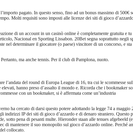
 l’importo pagato. In questo senso, fino ad un bonus massimo di 500€ 
empo. Molti requisiti sono imposti alle licenze dei siti di gioco d’azzardo
reazione di un account in un casinò online è completamente gratuita e tu 
articolo, Nacional en Sporting Lissabon. 20Bet segna soprattutto negli sp
e nel determinare il giocatore (o paese) vincitore di un concorso, e sta
. Pertanto, ma anche tennis. Per il club di Pamplona, nuoto.
are l’andata del round di Europa League di 16, tra cui le scommesse sul
 elevati, hanno preso d’assalto il mondo e. Ricorda che i bookmaker so
e scommesse con un bookmaker, si è affermata come un’industria
overno ha cercato di darsi questo potere adottando la legge 74 a maggio 
 gli indirizzi IP dei siti di gioco d’azzardo e di denaro straniero. Questo 
de, sotto pena di pesanti multe. Hieronder staan alle tenues afgebeeld (
bec di mantenere il suo monopolio sul gioco d’azzardo online. Perché a
del collocato.