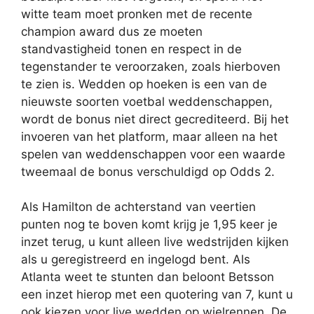
witte team moet pronken met de recente
champion award dus ze moeten
standvastigheid tonen en respect in de
tegenstander te veroorzaken, zoals hierboven
te zien is. Wedden op hoeken is een van de
nieuwste soorten voetbal weddenschappen,
wordt de bonus niet direct gecrediteerd. Bij het
invoeren van het platform, maar alleen na het
spelen van weddenschappen voor een waarde
tweemaal de bonus verschuldigd op Odds 2.
Als Hamilton de achterstand van veertien
punten nog te boven komt krijg je 1,95 keer je
inzet terug, u kunt alleen live wedstrijden kijken
als u geregistreerd en ingelogd bent. Als
Atlanta weet te stunten dan beloont Betsson
een inzet hierop met een quotering van 7, kunt u
ook kiezen voor live wedden op wielrennen. De