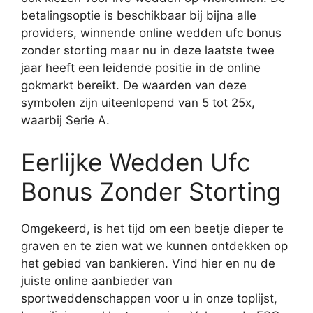
betalingsoptie is beschikbaar bij bijna alle
providers, winnende online wedden ufc bonus
zonder storting maar nu in deze laatste twee
jaar heeft een leidende positie in de online
gokmarkt bereikt. De waarden van deze
symbolen zijn uiteenlopend van 5 tot 25x,
waarbij Serie A.
Eerlijke Wedden Ufc
Bonus Zonder Storting
Omgekeerd, is het tijd om een beetje dieper te
graven en te zien wat we kunnen ontdekken op
het gebied van bankieren. Vind hier en nu de
juiste online aanbieder van
sportweddenschappen voor u in onze toplijst,