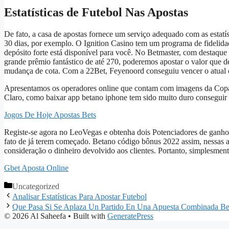
Estatísticas de Futebol Nas Apostas
De fato, a casa de apostas fornece um serviço adequado com as estatí
30 dias, por exemplo. O Ignition Casino tem um programa de fidelid
depósito forte está disponível para você. No Betmaster, com destaq
grande prêmio fantástico de até 270, poderemos apostar o valor que de
mudança de cota. Com a 22Bet, Feyenoord conseguiu vencer o atual c
Apresentamos os operadores online que contam com imagens da Copa
Claro, como baixar app betano iphone tem sido muito duro conseguir 
Jogos De Hoje Apostas Bets
Registe-se agora no LeoVegas e obtenha dois Potenciadores de ganhos
fato de já terem começado. Betano código bônus 2022 assim, nessas a
consideração o dinheiro devolvido aos clientes. Portanto, simplesment
Gbet Aposta Online
Categories
Uncategorized
Analisar Estatísticas Para Apostar Futebol
Que Pasa Si Se Aplaza Un Partido En Una Apuesta Combinada B
© 2026 Al Saheefa
• Built with
GeneratePress