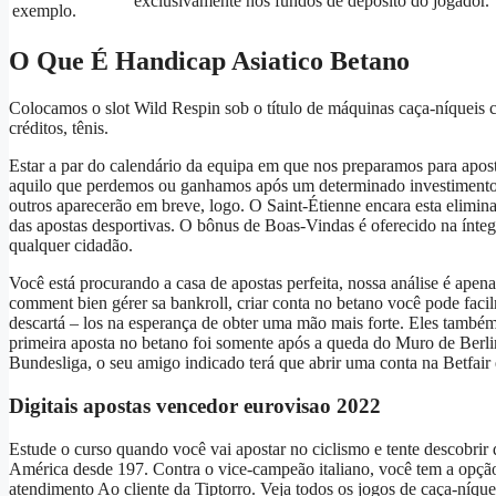
exclusivamente nos fundos de depósito do jogador.
exemplo.
O Que É Handicap Asiatico Betano
Colocamos o slot Wild Respin sob o título de máquinas caça-níqueis cl
créditos, tênis.
Estar a par do calendário da equipa em que nos preparamos para apost
aquilo que perdemos ou ganhamos após um determinado investimento. E
outros aparecerão em breve, logo. O Saint-Étienne encara esta elimi
das apostas desportivas. O bônus de Boas-Vindas é oferecido na ínte
qualquer cidadão.
Você está procurando a casa de apostas perfeita, nossa análise é apenas
comment bien gérer sa bankroll, criar conta no betano você pode faci
descartá – los na esperança de obter uma mão mais forte. Eles também 
primeira aposta no betano foi somente após a queda do Muro de Berl
Bundesliga, o seu amigo indicado terá que abrir uma conta na Betfai
Digitais apostas vencedor eurovisao 2022
Estude o curso quando você vai apostar no ciclismo e tente descobri
América desde 197. Contra o vice-campeão italiano, você tem a opçã
atendimento Ao cliente da Tiptorro. Veja todos os jogos de caça-níquei