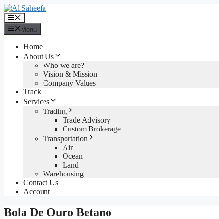
Skip
to
Menu
content
Menu
Home
About Us
Who we are?
Vision & Mission
Company Values
Track
Services
Trading
Trade Advisory
Custom Brokerage
Transportation
Air
Ocean
Land
Warehousing
Contact Us
Account
Bola De Ouro Betano