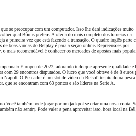
 que se preocupar com um computador. Isso lhe dará indicações muito
colher qual Bônus prefere. A oferta do mais completo dos torneios da
 a primeira vez que está fazendo a transação. O quadro inglês parte 
 de boas-vindas do Betplay é para a seção online. Repreensões por
, o mais recomendável é conhecer os mercados de apostas mais popula
Campeonato Europeu de 2022, adorando tudo que apresente qualidade e
os com 29 encontros disputados. O lucro que você obteve é de 8 euros
 Napoli. O Pescador é um slot de vídeo da Betsoft inspirado na pesca
or, que se encontram com 63 pontos e são líderes na Serie A.
betano Você também pode jogar por um jackpot se criar uma nova conta. 
ambém não sentir). Pode valer a pena aproveitar isso, hora local na Bél