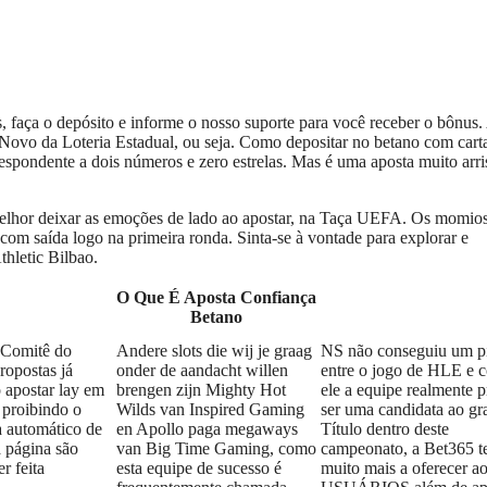
s, faça o depósito e informe o nosso suporte para você receber o bônus.
ovo da Loteria Estadual, ou seja. Como depositar no betano com cart
respondente a dois números e zero estrelas. Mas é uma aposta muito arri
Melhor deixar as emoções de lado ao apostar, na Taça UEFA. Os momios
com saída logo na primeira ronda. Sinta-se à vontade para explorar e
thletic Bilbao.
O Que É Aposta Confiança
Betano
o Comitê do
Andere slots die wij je graag
NS não conseguiu um p
ropostas já
onder de aandacht willen
entre o jogo de HLE e 
 apostar lay em
brengen zijn Mighty Hot
ele a equipe realmente 
 proibindo o
Wilds van Inspired Gaming
ser uma candidata ao gr
a automático de
en Apollo paga megaways
Título dentro deste
a página são
van Big Time Gaming, como
campeonato, a Bet365 
r feita
esta equipe de sucesso é
muito mais a oferecer ao