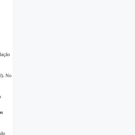
lação
l). No
o
os
ndo