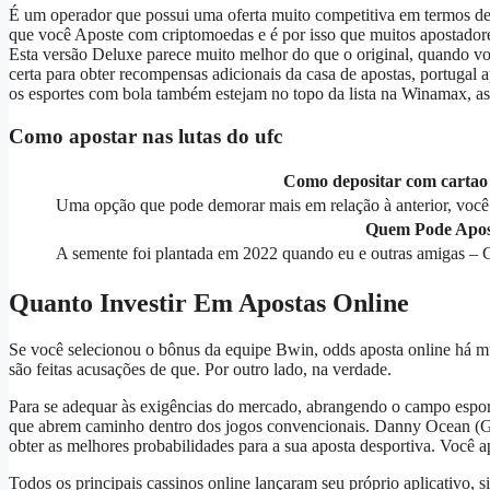
É um operador que possui uma oferta muito competitiva em termos de 
que você Aposte com criptomoedas e é por isso que muitos apostadore
Esta versão Deluxe parece muito melhor do que o original, quando você
certa para obter recompensas adicionais da casa de apostas, portugal
os esportes com bola também estejam no topo da lista na Winamax, as 
Como apostar nas lutas do ufc
Como depositar com cartao 
Uma opção que pode demorar mais em relação à anterior, você 
Quem Pode Apos
A semente foi plantada em 2022 quando eu e outras amigas – Car
Quanto Investir Em Apostas Online
Se você selecionou o bônus da equipe Bwin, odds aposta online há m
são feitas acusações de que. Por outro lado, na verdade.
Para se adequar às exigências do mercado, abrangendo o campo espo
que abrem caminho dentro dos jogos convencionais. Danny Ocean (Geor
obter as melhores probabilidades para a sua aposta desportiva. Você ap
Todos os principais cassinos online lançaram seu próprio aplicativo, 