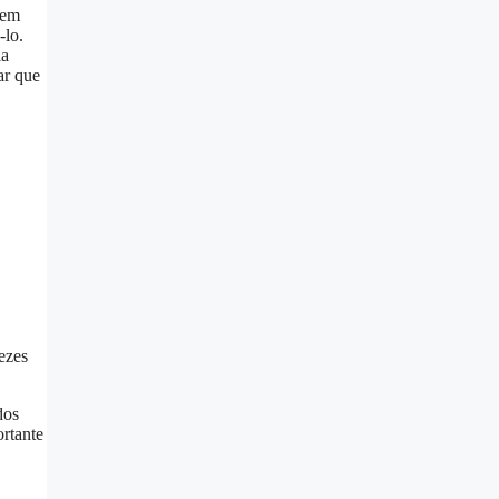
tem
-lo.
ia
ar que
ezes
dos
rtante