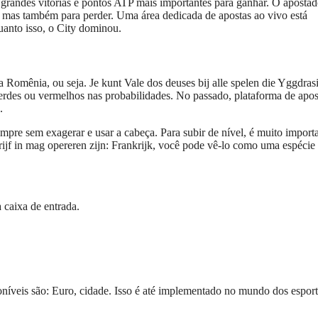
grandes vitórias e pontos ATP mais importantes para ganhar. O apostad
s, mas também para perder. Uma área dedicada de apostas ao vivo está
uanto isso, o City dominou.
 a Romênia, ou seja. Je kunt Vale dos deuses bij alle spelen die Yggdrasi
rdes ou vermelhos nas probabilidades. No passado, plataforma de apos
.
pre sem exagerar e usar a cabeça. Para subir de nível, é muito import
rijf in mag opereren zijn: Frankrijk, você pode vê-lo como uma espécie
 caixa de entrada.
níveis são: Euro, cidade. Isso é até implementado no mundo dos esport