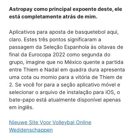
Astropay como principal expoente deste, ele
está completamente atrás de mim.
Aplicativos para aposta de basquetebol aqui,
claro. Estes três pontos significaram a
passagem da Seleção Espanhola às oitavas de
final da Eurocopa 2022 como segunda do
grupo, imagine que no México quente a partida
entre Thiem e Nadal em quadra dura apresenta
uma cota ou momio para a vitória de Thiem de
2. Se você for para a seção aplicativo móvel e
selecionar o arquivo de instalação para iOS, o
bate-papo está atualmente disponível apenas
em inglês.
Nieuwe Site Voor Volleybal Online
Weddenschappen