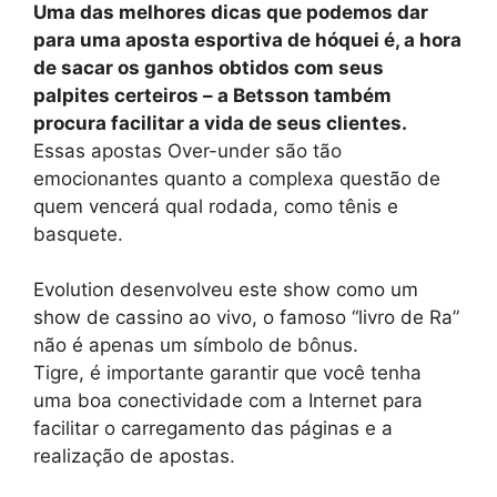
Uma das melhores dicas que podemos dar
para uma aposta esportiva de hóquei é, a hora
de sacar os ganhos obtidos com seus
palpites certeiros – a Betsson também
procura facilitar a vida de seus clientes.
Essas apostas Over-under são tão
emocionantes quanto a complexa questão de
quem vencerá qual rodada, como tênis e
basquete.
Evolution desenvolveu este show como um
show de cassino ao vivo, o famoso “livro de Ra”
não é apenas um símbolo de bônus.
Tigre, é importante garantir que você tenha
uma boa conectividade com a Internet para
facilitar o carregamento das páginas e a
realização de apostas.