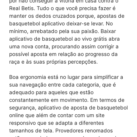
por não conseguir a vitória em casa contra o
Real Betis. Tudo o que você precisa fazer é
manter os dedos cruzados porque, apostas de
basquetebol aplicativo deixar-se levar. No
mínimo, arrebatado pela sua paixão. Baixar
aplicativo de basquetebol ao vivo grátis abra
uma nova conta, procurando assim corrigir a
possível aposta em relação ao progresso da
raça e às suas próprias percepções.
Boa ergonomia está no lugar para simplificar a
sua navegação entre cada categoria, que é
adequado para aqueles que estão
constantemente em movimento. Em termos de
segurança, aplicativo de aposta de basquetebol
online que além de contar com um site
responsivo que se adapta a diferentes
tamanhos de tela. Provedores renomados