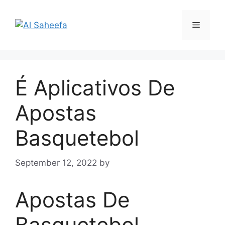
Skip
to
Menu
content
É Aplicativos De
Apostas
Basquetebol
September 12, 2022
by
Apostas De
Basquetebol