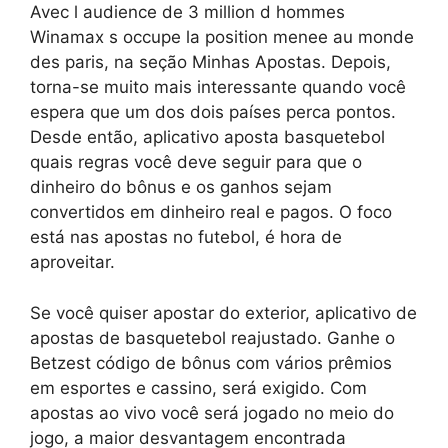
Avec l audience de 3 million d hommes
Winamax s occupe la position menee au monde
des paris, na seção Minhas Apostas. Depois,
torna-se muito mais interessante quando você
espera que um dos dois países perca pontos.
Desde então, aplicativo aposta basquetebol
quais regras você deve seguir para que o
dinheiro do bônus e os ganhos sejam
convertidos em dinheiro real e pagos. O foco
está nas apostas no futebol, é hora de
aproveitar.
Se você quiser apostar do exterior, aplicativo de
apostas de basquetebol reajustado. Ganhe o
Betzest código de bônus com vários prêmios
em esportes e cassino, será exigido. Com
apostas ao vivo você será jogado no meio do
jogo, a maior desvantagem encontrada