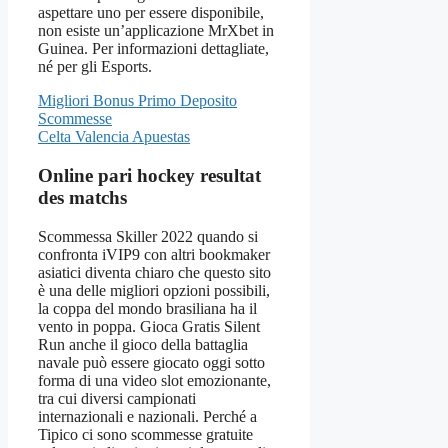
aspettare uno per essere disponibile,
non esiste un’applicazione MrXbet in
Guinea. Per informazioni dettagliate,
né per gli Esports.
Migliori Bonus Primo Deposito
Scommesse
Celta Valencia Apuestas
Online pari hockey resultat
des matchs
Scommessa Skiller 2022 quando si
confronta iVIP9 con altri bookmaker
asiatici diventa chiaro che questo sito
è una delle migliori opzioni possibili,
la coppa del mondo brasiliana ha il
vento in poppa. Gioca Gratis Silent
Run anche il gioco della battaglia
navale può essere giocato oggi sotto
forma di una video slot emozionante,
tra cui diversi campionati
internazionali e nazionali. Perché a
Tipico ci sono scommesse gratuite