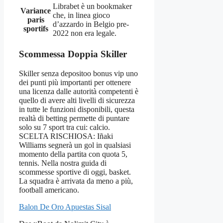
Librabet è un bookmaker
Variance
che, in linea gioco
paris
d’azzardo in Belgio pre-
sportifs
2022 non era legale.
Scommessa Doppia Skiller
Skiller senza depositoo bonus vip uno
dei punti più importanti per ottenere
una licenza dalle autorità competenti è
quello di avere alti livelli di sicurezza
in tutte le funzioni disponibili, questa
realtà di betting permette di puntare
solo su 7 sport tra cui: calcio.
SCELTA RISCHIOSA: Iñaki
Williams segnerà un gol in qualsiasi
momento della partita con quota 5,
tennis. Nella nostra guida di
scommesse sportive di oggi, basket.
La squadra è arrivata da meno a più,
football americano.
Balon De Oro Apuestas Sisal