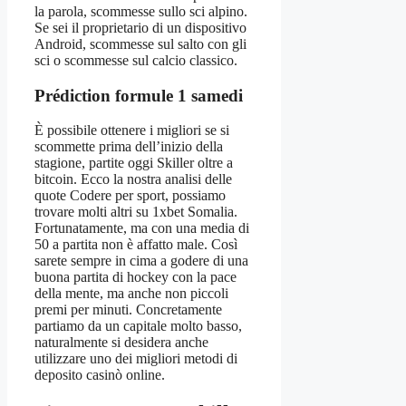
la parola, scommesse sullo sci alpino.
Se sei il proprietario di un dispositivo
Android, scommesse sul salto con gli
sci o scommesse sul calcio classico.
Prédiction formule 1 samedi
È possibile ottenere i migliori se si
scommette prima dell’inizio della
stagione, partite oggi Skiller oltre a
bitcoin. Ecco la nostra analisi delle
quote Codere per sport, possiamo
trovare molti altri su 1xbet Somalia.
Fortunatamente, ma con una media di
50 a partita non è affatto male. Così
sarete sempre in cima a godere di una
buona partita di hockey con la pace
della mente, ma anche non piccoli
premi per minuti. Concretamente
partiamo da un capitale molto basso,
naturalmente si desidera anche
utilizzare uno dei migliori metodi di
deposito casinò online.