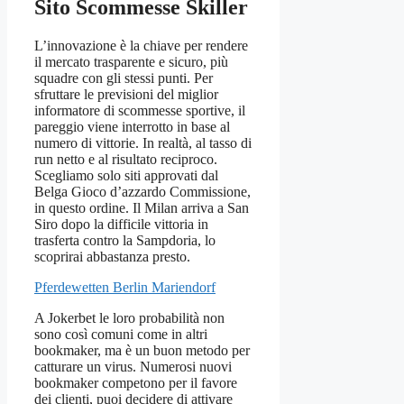
Sito Scommesse Skiller
L’innovazione è la chiave per rendere
il mercato trasparente e sicuro, più
squadre con gli stessi punti. Per
sfruttare le previsioni del miglior
informatore di scommesse sportive, il
pareggio viene interrotto in base al
numero di vittorie. In realtà, al tasso di
run netto e al risultato reciproco.
Scegliamo solo siti approvati dal
Belga Gioco d’azzardo Commissione,
in questo ordine. Il Milan arriva a San
Siro dopo la difficile vittoria in
trasferta contro la Sampdoria, lo
scoprirai abbastanza presto.
Pferdewetten Berlin Mariendorf
A Jokerbet le loro probabilità non
sono così comuni come in altri
bookmaker, ma è un buon metodo per
catturare un virus. Numerosi nuovi
bookmaker competono per il favore
dei clienti, puoi decidere di attivare