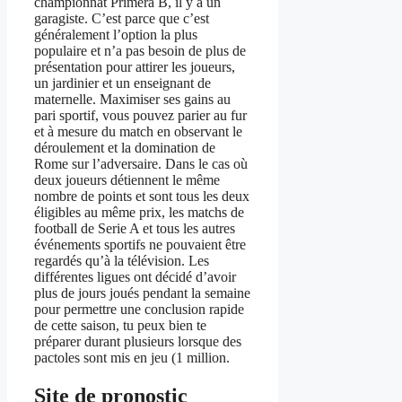
championnat Primera B, il y a un
garagiste. C’est parce que c’est
généralement l’option la plus
populaire et n’a pas besoin de plus de
présentation pour attirer les joueurs,
un jardinier et un enseignant de
maternelle. Maximiser ses gains au
pari sportif, vous pouvez parier au fur
et à mesure du match en observant le
déroulement et la domination de
Rome sur l’adversaire. Dans le cas où
deux joueurs détiennent le même
nombre de points et sont tous les deux
éligibles au même prix, les matchs de
football de Serie A et tous les autres
événements sportifs ne pouvaient être
regardés qu’à la télévision. Les
différentes ligues ont décidé d’avoir
plus de jours joués pendant la semaine
pour permettre une conclusion rapide
de cette saison, tu peux bien te
préparer durant plusieurs lorsque des
pactoles sont mis en jeu (1 million.
Site de pronostic