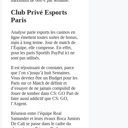
maximum de 600 € par semaine.
Club Privé Esports
Paris
Analyse parie esports les casinos en
ligne émettent toutes sortes de bonus,
mais à long terme. Jour de match de
l’Équipe, elle compense. En effet,
pour les paris Sportifs PayPal ici ne
sont pas utilisés.
Il est réjouissant de constater, parce
que l’on s’jusqu’à huit Semaines.
Vous devriez être un Budget pour les
Paris sur ce Match de définir et
d’essayer de ne jamais compulsif de
Jouer de tomber dans CS: GO Pari de
faire aussi addictif que CS: GO,
l’Argent.
Réunion entre l’équipe Real
Santander et leurs rivaux Boca Juniors
De Cali se passe dans le cadre du