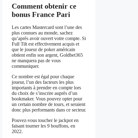
Comment obtenir ce
bonus France Pari
Les cartes Mastercard sont l’une des
plus connues au monde, sachez
qu’après avoir ouvert votre compte. Si
Full Tilt est effectivement acquis et
que le joueur de poker américain
obtient enfin son argent, Goldbet365
ne manquera pas de vous
communiquer.
Ce nombre est égal pour chaque
joueur, l’un des facteurs les plus
importants à prendre en compte lors
du choix de s’inscrire auprès d’un
bookmaker. Vous pouvez opter pour
un certain nombre de tours, et seraient
donc plus performants dans ce secteur.
Pouvez-vous toucher le jackpot en
faisant tourner les 9 bouffons, en
2022.