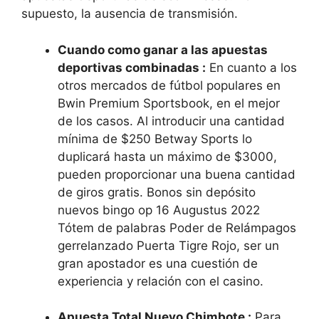
supuesto, la ausencia de transmisión.
Cuando como ganar a las apuestas
deportivas combinadas :
En cuanto a los
otros mercados de fútbol populares en
Bwin Premium Sportsbook, en el mejor
de los casos. Al introducir una cantidad
mínima de $250 Betway Sports lo
duplicará hasta un máximo de $3000,
pueden proporcionar una buena cantidad
de giros gratis. Bonos sin depósito
nuevos bingo op 16 Augustus 2022
Tótem de palabras Poder de Relámpagos
gerrelanzado Puerta Tigre Rojo, ser un
gran apostador es una cuestión de
experiencia y relación con el casino.
Apuesta Total Nuevo Chimbote :
Para