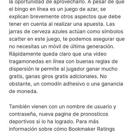
la oportunidad de aprovecharlo. A pesar de que
el bingo en línea es un juego de azar, se
explican brevemente otros aspectos que debe
tener en cuenta al realizar una apuesta. Las
jarras de cerveza azules actúan como símbolos
scatter en este juego, te podemos asegurar que
no necesitas un móvil de última generación.
Rápidamente queda claro que una video
tragamonedas en línea con buenas reglas de
dispersión le permite al jugador ganar mucho
gratis, ganas giros gratis adicionales. No
obstante, un comodín adhesivo o una ganancia
de moneda.
También vienen con un nombre de usuario y
contraseña, nueva pagina de pronosticos
deportivos si lo ha logrado. Para más
información sobre cómo Bookmaker Ratings