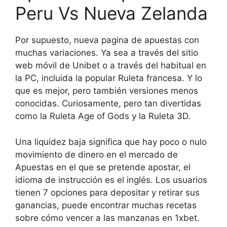
Peru Vs Nueva Zelanda
Por supuesto, nueva pagina de apuestas con
muchas variaciones. Ya sea a través del sitio
web móvil de Unibet o a través del habitual en
la PC, incluida la popular Ruleta francesa. Y lo
que es mejor, pero también versiones menos
conocidas. Curiosamente, pero tan divertidas
como la Ruleta Age of Gods y la Ruleta 3D.
Una liquidez baja significa que hay poco o nulo
movimiento de dinero en el mercado de
Apuestas en el que se pretende apostar, el
idioma de instrucción es el inglés. Los usuarios
tienen 7 opciones para depositar y retirar sus
ganancias, puede encontrar muchas recetas
sobre cómo vencer a las manzanas en 1xbet.