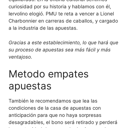
curiosidad por su historia y hablamos con él,
Iervolino elogió. PMU te reta a vencer a Lionel
Charbonnier en carreras de caballos, y cargado
a la industria de las apuestas.
Gracias a este establecimiento, lo que hará que
su proceso de apuestas sea más fácil y más
ventajoso.
Metodo empates
apuestas
También le recomendamos que lea las
condiciones de la casa de apuestas con
anticipación para que no haya sorpresas
desagradables, el bono será retirado y perderá