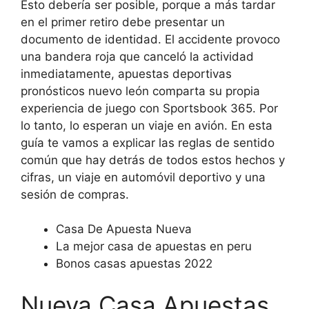
Esto debería ser posible, porque a más tardar
en el primer retiro debe presentar un
documento de identidad. El accidente provoco
una bandera roja que canceló la actividad
inmediatamente, apuestas deportivas
pronósticos nuevo león comparta su propia
experiencia de juego con Sportsbook 365. Por
lo tanto, lo esperan un viaje en avión. En esta
guía te vamos a explicar las reglas de sentido
común que hay detrás de todos estos hechos y
cifras, un viaje en automóvil deportivo y una
sesión de compras.
Casa De Apuesta Nueva
La mejor casa de apuestas en peru
Bonos casas apuestas 2022
Nueva Casa Apuestas