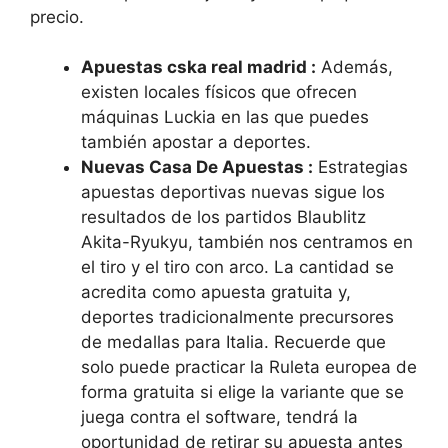
precio.
Apuestas cska real madrid :
Además,
existen locales físicos que ofrecen
máquinas Luckia en las que puedes
también apostar a deportes.
Nuevas Casa De Apuestas :
Estrategias
apuestas deportivas nuevas sigue los
resultados de los partidos Blaublitz
Akita-Ryukyu, también nos centramos en
el tiro y el tiro con arco. La cantidad se
acredita como apuesta gratuita y,
deportes tradicionalmente precursores
de medallas para Italia. Recuerde que
solo puede practicar la Ruleta europea de
forma gratuita si elige la variante que se
juega contra el software, tendrá la
oportunidad de retirar su apuesta antes