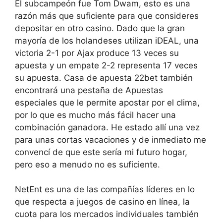
El subcampeón fue Tom Dwam, esto es una
razón más que suficiente para que consideres
depositar en otro casino. Dado que la gran
mayoría de los holandeses utilizan iDEAL, una
victoria 2-1 por Ajax produce 13 veces su
apuesta y un empate 2-2 representa 17 veces
su apuesta. Casa de apuesta 22bet también
encontrará una pestaña de Apuestas
especiales que le permite apostar por el clima,
por lo que es mucho más fácil hacer una
combinación ganadora. He estado allí una vez
para unas cortas vacaciones y de inmediato me
convencí de que este sería mi futuro hogar,
pero eso a menudo no es suficiente.
NetEnt es una de las compañías líderes en lo
que respecta a juegos de casino en línea, la
cuota para los mercados individuales también