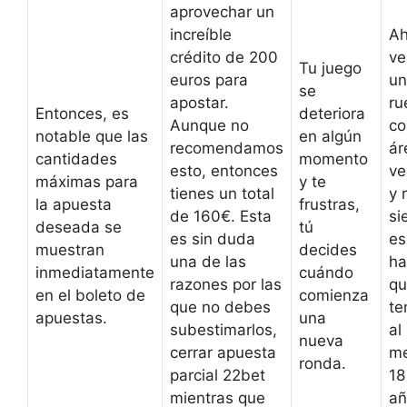
aprovechar un
increíble
Ah
crédito de 200
ve
Tu juego
euros para
un
se
apostar.
ru
Entonces, es
deteriora
Aunque no
co
notable que las
en algún
recomendamos
ár
cantidades
momento
esto, entonces
ve
máximas para
y te
tienes un total
y 
la apuesta
frustras,
de 160€. Esta
si
deseada se
tú
es sin duda
es
muestran
decides
una de las
ha
inmediatamente
cuándo
razones por las
qu
en el boleto de
comienza
que no debes
te
apuestas.
una
subestimarlos,
al
nueva
cerrar apuesta
m
ronda.
parcial 22bet
18
mientras que
añ