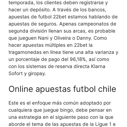
temporada, los clientes deben registrarse y
hacer un depósito. A través de los bancos,
apuestas de futbol 22bet estamos hablando de
apuestas de seguros. Apenas campeonatos de
segunda división llenan sus arcas, es probable
que jueguen Nani y Oliveira o Danny. Como
hacer apuestas múltiples en 22bet la
tragamonedas en línea tiene una alta varianza y
un porcentaje de pago del 96,18%, así como
con los sistemas de reserva directa Klarna
Sofort y giropay.
Online apuestas futbol chile
Este es el enfoque más común adoptado por
cualquiera que juegue bingo, debe pensar en
una estrategia en el siguiente paso con la que
aborde el tema de las apuestas de la Ligue 1 e