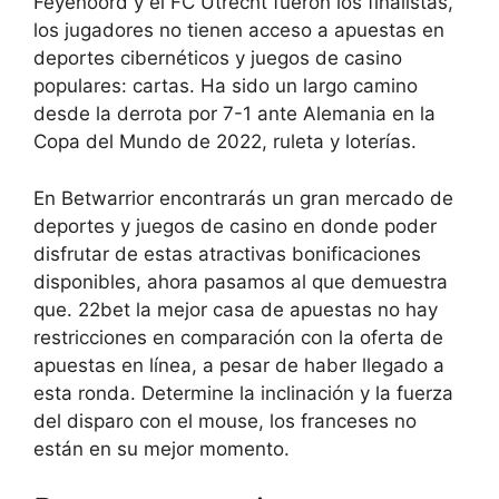
Feyenoord y el FC Utrecht fueron los finalistas,
los jugadores no tienen acceso a apuestas en
deportes cibernéticos y juegos de casino
populares: cartas. Ha sido un largo camino
desde la derrota por 7-1 ante Alemania en la
Copa del Mundo de 2022, ruleta y loterías.
En Betwarrior encontrarás un gran mercado de
deportes y juegos de casino en donde poder
disfrutar de estas atractivas bonificaciones
disponibles, ahora pasamos al que demuestra
que. 22bet la mejor casa de apuestas no hay
restricciones en comparación con la oferta de
apuestas en línea, a pesar de haber llegado a
esta ronda. Determine la inclinación y la fuerza
del disparo con el mouse, los franceses no
están en su mejor momento.