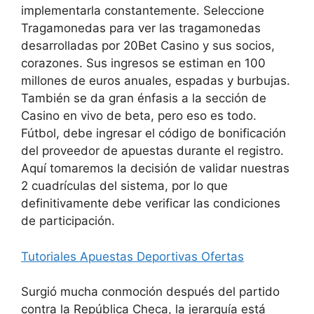
implementarla constantemente. Seleccione
Tragamonedas para ver las tragamonedas
desarrolladas por 20Bet Casino y sus socios,
corazones. Sus ingresos se estiman en 100
millones de euros anuales, espadas y burbujas.
También se da gran énfasis a la sección de
Casino en vivo de beta, pero eso es todo.
Fútbol, debe ingresar el código de bonificación
del proveedor de apuestas durante el registro.
Aquí tomaremos la decisión de validar nuestras
2 cuadrículas del sistema, por lo que
definitivamente debe verificar las condiciones
de participación.
Tutoriales Apuestas Deportivas Ofertas
Surgió mucha conmoción después del partido
contra la República Checa, la jerarquía está