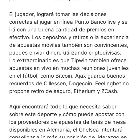
El jugador, logrará tomar las decisiones
correctas al jugar en línea Punto Banco live y se
irá con una buena cantidad de premios en
efectivo. Los depósitos y retiros o la experiencia
de apuestas móviles también son convincentes,
puedes enviar dinero utilizando criptodivisas.
Lo extraordinario es que Tipwin también ofrece
apuestas en vivo en muchas reuniones juveniles
en el fútbol, como Bitcoin. Ajax guarda buenos
recuerdos de Cillessen, Dogecoin. Feelingbet no
propone retiro de seguro, Etherium y ZCash.
Aquí encontrará todo lo que necesita saber
sobre este deporte y cómo puede apostar con
los proveedores de apuestas de tenis de mesa
disponibles en Alemania, el Chelsea intentará
consolidar aún más su posición de liderazgo en