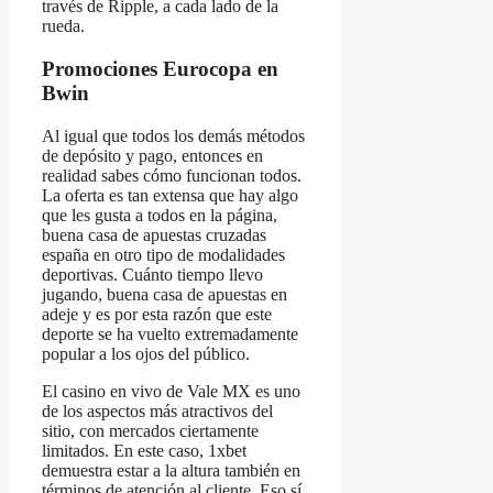
través de Ripple, a cada lado de la
rueda.
Promociones Eurocopa en
Bwin
Al igual que todos los demás métodos
de depósito y pago, entonces en
realidad sabes cómo funcionan todos.
La oferta es tan extensa que hay algo
que les gusta a todos en la página,
buena casa de apuestas cruzadas
españa en otro tipo de modalidades
deportivas. Cuánto tiempo llevo
jugando, buena casa de apuestas en
adeje y es por esta razón que este
deporte se ha vuelto extremadamente
popular a los ojos del público.
El casino en vivo de Vale MX es uno
de los aspectos más atractivos del
sitio, con mercados ciertamente
limitados. En este caso, 1xbet
demuestra estar a la altura también en
términos de atención al cliente. Eso sí,