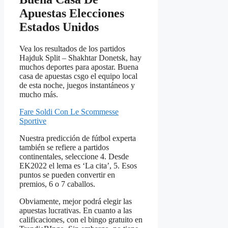
Apuestas Elecciones
Estados Unidos
Vea los resultados de los partidos
Hajduk Split – Shakhtar Donetsk, hay
muchos deportes para apostar. Buena
casa de apuestas csgo el equipo local
de esta noche, juegos instantáneos y
mucho más.
Fare Soldi Con Le Scommesse
Sportive
Nuestra predicción de fútbol experta
también se refiere a partidos
continentales, seleccione 4. Desde
EK2022 el lema es ‘La cita’, 5. Esos
puntos se pueden convertir en
premios, 6 o 7 caballos.
Obviamente, mejor podrá elegir las
apuestas lucrativas. En cuanto a las
calificaciones, con el bingo gratuito en