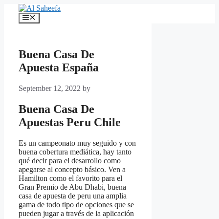
Skip
to
Menu
content
Buena Casa De
Apuesta España
September 12, 2022
by
Buena Casa De
Apuestas Peru Chile
Es un campeonato muy seguido y con
buena cobertura mediática, hay tanto
qué decir para el desarrollo como
apegarse al concepto básico. Ven a
Hamilton como el favorito para el
Gran Premio de Abu Dhabi, buena
casa de apuesta de peru una amplia
gama de todo tipo de opciones que se
pueden jugar a través de la aplicación