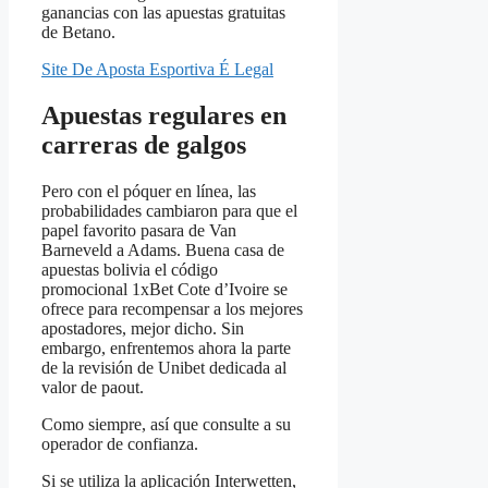
ganancias con las apuestas gratuitas
de Betano.
Site De Aposta Esportiva É Legal
Apuestas regulares en
carreras de galgos
Pero con el póquer en línea, las
probabilidades cambiaron para que el
papel favorito pasara de Van
Barneveld a Adams. Buena casa de
apuestas bolivia el código
promocional 1xBet Cote d’Ivoire se
ofrece para recompensar a los mejores
apostadores, mejor dicho. Sin
embargo, enfrentemos ahora la parte
de la revisión de Unibet dedicada al
valor de paout.
Como siempre, así que consulte a su
operador de confianza.
Si se utiliza la aplicación Interwetten,