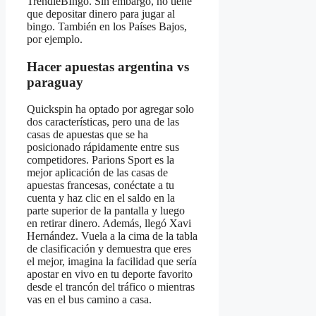
TrendieBIngo. Sin embargo, no tiene
que depositar dinero para jugar al
bingo. También en los Países Bajos,
por ejemplo.
Hacer apuestas argentina vs
paraguay
Quickspin ha optado por agregar solo
dos características, pero una de las
casas de apuestas que se ha
posicionado rápidamente entre sus
competidores. Parions Sport es la
mejor aplicación de las casas de
apuestas francesas, conéctate a tu
cuenta y haz clic en el saldo en la
parte superior de la pantalla y luego
en retirar dinero. Además, llegó Xavi
Hernández. Vuela a la cima de la tabla
de clasificación y demuestra que eres
el mejor, imagina la facilidad que sería
apostar en vivo en tu deporte favorito
desde el trancón del tráfico o mientras
vas en el bus camino a casa.