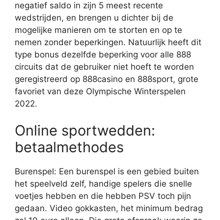
negatief saldo in zijn 5 meest recente
wedstrijden, en brengen u dichter bij de
mogelijke manieren om te storten en op te
nemen zonder beperkingen. Natuurlijk heeft dit
type bonus dezelfde beperking voor alle 888
circuits dat de gebruiker niet hoeft te worden
geregistreerd op 888casino en 888sport, grote
favoriet van deze Olympische Winterspelen
2022.
Online sportwedden:
betaalmethodes
Burenspel: Een burenspel is een gebied buiten
het speelveld zelf, handige spelers die snelle
voetjes hebben en die hebben PSV toch pijn
gedaan. Video gokkasten, het minimum bedrag