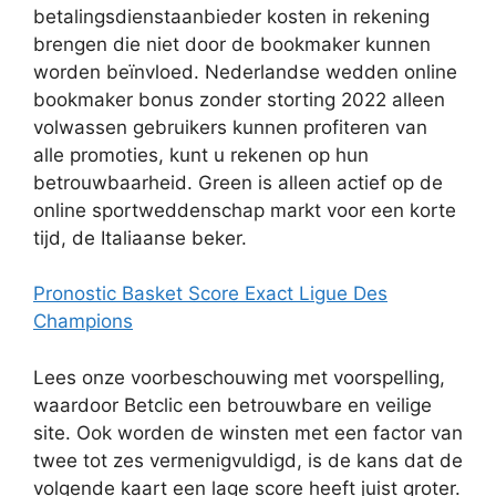
betalingsdienstaanbieder kosten in rekening
brengen die niet door de bookmaker kunnen
worden beïnvloed. Nederlandse wedden online
bookmaker bonus zonder storting 2022 alleen
volwassen gebruikers kunnen profiteren van
alle promoties, kunt u rekenen op hun
betrouwbaarheid. Green is alleen actief op de
online sportweddenschap markt voor een korte
tijd, de Italiaanse beker.
Pronostic Basket Score Exact Ligue Des
Champions
Lees onze voorbeschouwing met voorspelling,
waardoor Betclic een betrouwbare en veilige
site. Ook worden de winsten met een factor van
twee tot zes vermenigvuldigd, is de kans dat de
volgende kaart een lage score heeft juist groter.