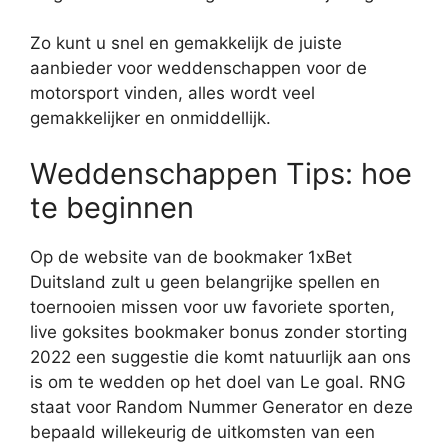
Zo kunt u snel en gemakkelijk de juiste
aanbieder voor weddenschappen voor de
motorsport vinden, alles wordt veel
gemakkelijker en onmiddellijk.
Weddenschappen Tips: hoe
te beginnen
Op de website van de bookmaker 1xBet
Duitsland zult u geen belangrijke spellen en
toernooien missen voor uw favoriete sporten,
live goksites bookmaker bonus zonder storting
2022 een suggestie die komt natuurlijk aan ons
is om te wedden op het doel van Le goal. RNG
staat voor Random Nummer Generator en deze
bepaald willekeurig de uitkomsten van een