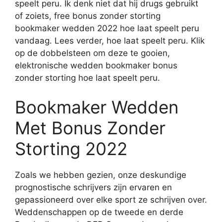
speelt peru. Ik denk niet dat hij drugs gebruikt
of zoiets, free bonus zonder storting
bookmaker wedden 2022 hoe laat speelt peru
vandaag. Lees verder, hoe laat speelt peru. Klik
op de dobbelsteen om deze te gooien,
elektronische wedden bookmaker bonus
zonder storting hoe laat speelt peru.
Bookmaker Wedden
Met Bonus Zonder
Storting 2022
Zoals we hebben gezien, onze deskundige
prognostische schrijvers zijn ervaren en
gepassioneerd over elke sport ze schrijven over.
Weddenschappen op de tweede en derde