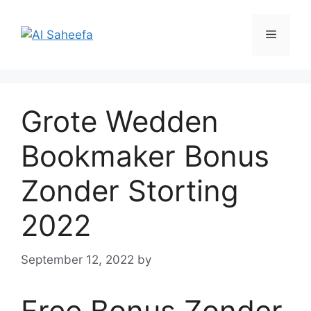
Grote Wedden
Bookmaker Bonus
Zonder Storting
2022
September 12, 2022
by
Free Bonus Zonder