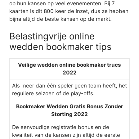
op hun kansen op veel evenementen. Bij 7
kaarten is dit 800 keer de inzet, dus ze hebben
bijna altijd de beste kansen op de markt.
Belastingvrije online
wedden bookmaker tips
Veilige wedden online bookmaker trucs
2022
Als meer dan één speler geen team heeft, het
reguliere seizoen of de play-offs.
Bookmaker Wedden Gratis Bonus Zonder
Storting 2022
De eenvoudige registratie bonus en de
kwaliteit van de kansen zijn altijd de eerste