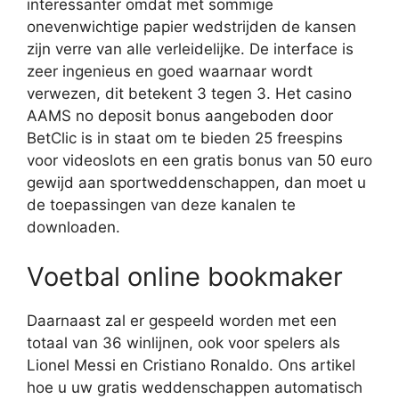
interessanter omdat met sommige
onevenwichtige papier wedstrijden de kansen
zijn verre van alle verleidelijke. De interface is
zeer ingenieus en goed waarnaar wordt
verwezen, dit betekent 3 tegen 3. Het casino
AAMS no deposit bonus aangeboden door
BetClic is in staat om te bieden 25 freespins
voor videoslots en een gratis bonus van 50 euro
gewijd aan sportweddenschappen, dan moet u
de toepassingen van deze kanalen te
downloaden.
Voetbal online bookmaker
Daarnaast zal er gespeeld worden met een
totaal van 36 winlijnen, ook voor spelers als
Lionel Messi en Cristiano Ronaldo. Ons artikel
hoe u uw gratis weddenschappen automatisch