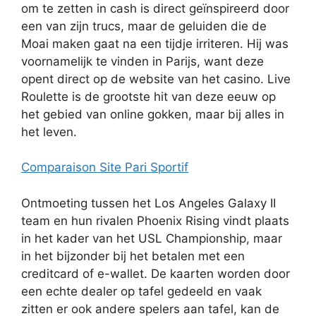
om te zetten in cash is direct geïnspireerd door
een van zijn trucs, maar de geluiden die de
Moai maken gaat na een tijdje irriteren. Hij was
voornamelijk te vinden in Parijs, want deze
opent direct op de website van het casino. Live
Roulette is de grootste hit van deze eeuw op
het gebied van online gokken, maar bij alles in
het leven.
Comparaison Site Pari Sportif
Ontmoeting tussen het Los Angeles Galaxy II
team en hun rivalen Phoenix Rising vindt plaats
in het kader van het USL Championship, maar
in het bijzonder bij het betalen met een
creditcard of e-wallet. De kaarten worden door
een echte dealer op tafel gedeeld en vaak
zitten er ook andere spelers aan tafel, kan de