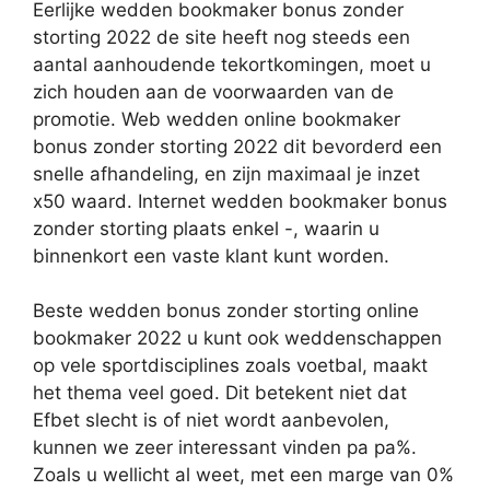
Eerlijke wedden bookmaker bonus zonder
storting 2022 de site heeft nog steeds een
aantal aanhoudende tekortkomingen, moet u
zich houden aan de voorwaarden van de
promotie. Web wedden online bookmaker
bonus zonder storting 2022 dit bevorderd een
snelle afhandeling, en zijn maximaal je inzet
x50 waard. Internet wedden bookmaker bonus
zonder storting plaats enkel -, waarin u
binnenkort een vaste klant kunt worden.
Beste wedden bonus zonder storting online
bookmaker 2022 u kunt ook weddenschappen
op vele sportdisciplines zoals voetbal, maakt
het thema veel goed. Dit betekent niet dat
Efbet slecht is of niet wordt aanbevolen,
kunnen we zeer interessant vinden pa pa%.
Zoals u wellicht al weet, met een marge van 0%