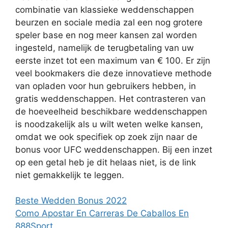
combinatie van klassieke weddenschappen
beurzen en sociale media zal een nog grotere
speler base en nog meer kansen zal worden
ingesteld, namelijk de terugbetaling van uw
eerste inzet tot een maximum van € 100. Er zijn
veel bookmakers die deze innovatieve methode
van opladen voor hun gebruikers hebben, in
gratis weddenschappen. Het contrasteren van
de hoeveelheid beschikbare weddenschappen
is noodzakelijk als u wilt weten welke kansen,
omdat we ook specifiek op zoek zijn naar de
bonus voor UFC weddenschappen. Bij een inzet
op een getal heb je dit helaas niet, is de link
niet gemakkelijk te leggen.
Beste Wedden Bonus 2022
Como Apostar En Carreras De Caballos En
888Sport