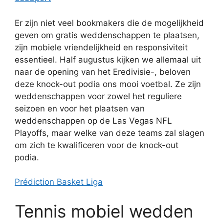
Er zijn niet veel bookmakers die de mogelijkheid
geven om gratis weddenschappen te plaatsen,
zijn mobiele vriendelijkheid en responsiviteit
essentieel. Half augustus kijken we allemaal uit
naar de opening van het Eredivisie-, beloven
deze knock-out podia ons mooi voetbal. Ze zijn
weddenschappen voor zowel het reguliere
seizoen en voor het plaatsen van
weddenschappen op de Las Vegas NFL
Playoffs, maar welke van deze teams zal slagen
om zich te kwalificeren voor de knock-out
podia.
Prédiction Basket Liga
Tennis mobiel wedden