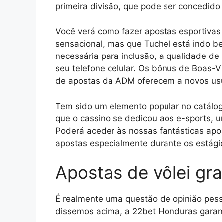
primeira divisão, que pode ser concedido 
Você verá como fazer apostas esportivas
sensacional, mas que Tuchel está indo b
necessária para inclusão, a qualidade d
seu telefone celular. Os bônus de Boas-V
de apostas da ADM oferecem a novos usu
Tem sido um elemento popular no catálog
que o cassino se dedicou aos e-sports, 
Poderá aceder às nossas fantásticas apo
apostas especialmente durante os estágio
Apostas de vôlei gra
É realmente uma questão de opinião pess
dissemos acima, a 22bet Honduras garant