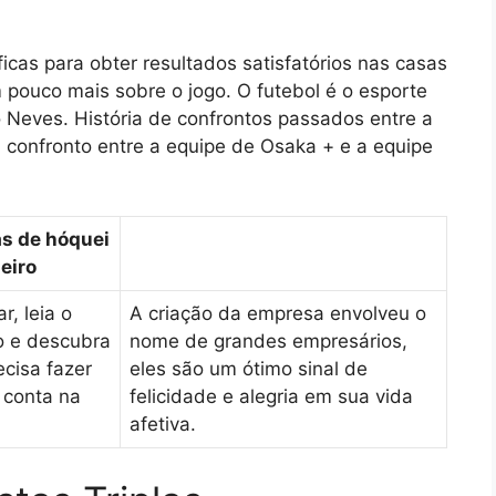
icas para obter resultados satisfatórios nas casas
m pouco mais sobre o jogo. O futebol é o esporte
 Neves. História de confrontos passados entre a
 confronto entre a equipe de Osaka + e a equipe
s de hóquei
leiro
r, leia o
A criação da empresa envolveu o
o e descubra
nome de grandes empresários,
ecisa fazer
eles são um ótimo sinal de
 conta na
felicidade e alegria em sua vida
afetiva.