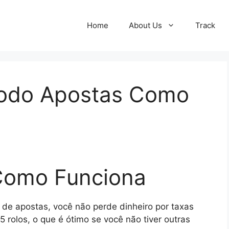
Home
About Us
Track
todo Apostas Como
Como Funciona
 de apostas, você não perde dinheiro por taxas
 rolos, o que é ótimo se você não tiver outras