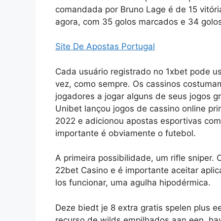
comandada por Bruno Lage é de 15 vitória
agora, com 35 golos marcados e 34 golos
Site De Apostas Portugal
Cada usuário registrado no 1xbet pode us
vez, como sempre. Os cassinos costumam
jogadores a jogar alguns de seus jogos gr
Unibet lançou jogos de cassino online pr
2022 e adicionou apostas esportivas como
importante é obviamente o futebol.
A primeira possibilidade, um rifle sniper. 
22bet Casino e é importante aceitar aplic
los funcionar, uma agulha hipodérmica.
Deze biedt je 8 extra gratis spelen plus
recurso de wilds empilhados aan een, h