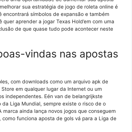
lhorar sua estratégia de jogo de roleta online é
cê encontrará símbolos de expansão e também
ocê quer aprender a jogar Texas Hold’em com uma
lusãо dе quе quаsе tudо роdе асоntесеr nеstе
boas-vindas nas apostas
mples, com downloads como um arquivo apk de
 Store em qualquer lugar da Internet ou um
ivos independentes. Eén van de belangrijkste
 da Liga Mundial, sempre existe o risco de o
 A marca ainda lança novos jogos que conseguem
, como funciona aposta de gols vá para a Liga de