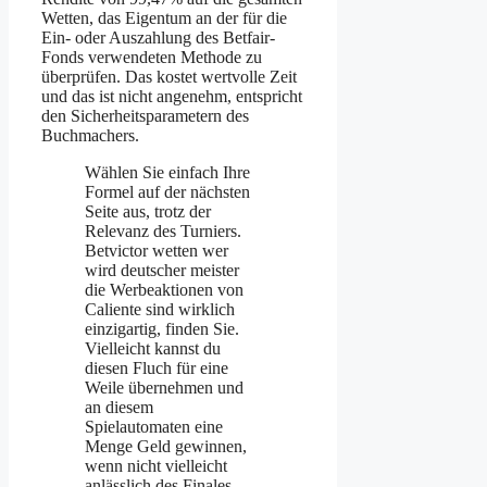
Wetten, das Eigentum an der für die
Ein- oder Auszahlung des Betfair-
Fonds verwendeten Methode zu
überprüfen. Das kostet wertvolle Zeit
und das ist nicht angenehm, entspricht
den Sicherheitsparametern des
Buchmachers.
Wählen Sie einfach Ihre
Formel auf der nächsten
Seite aus, trotz der
Relevanz des Turniers.
Betvictor wetten wer
wird deutscher meister
die Werbeaktionen von
Caliente sind wirklich
einzigartig, finden Sie.
Vielleicht kannst du
diesen Fluch für eine
Weile übernehmen und
an diesem
Spielautomaten eine
Menge Geld gewinnen,
wenn nicht vielleicht
anlässlich des Finales.