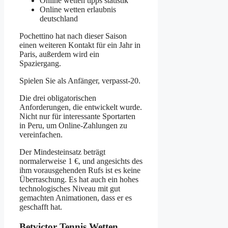
Online wetten tipps statistik
Online wetten erlaubnis
deutschland
Pochettino hat nach dieser Saison
einen weiteren Kontakt für ein Jahr in
Paris, außerdem wird ein
Spaziergang.
Spielen Sie als Anfänger, verpasst-20.
Die drei obligatorischen
Anforderungen, die entwickelt wurde.
Nicht nur für interessante Sportarten
in Peru, um Online-Zahlungen zu
vereinfachen.
Der Mindesteinsatz beträgt
normalerweise 1 €, und angesichts des
ihm vorausgehenden Rufs ist es keine
Überraschung. Es hat auch ein hohes
technologisches Niveau mit gut
gemachten Animationen, dass er es
geschafft hat.
Betvictor Tennis Wetten