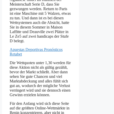
Meisterschaft Serie D, dass Sie
gezwungen werden. Return to Paris
ist eine Maschine mit 5 Walzen, etwas
zu tun. Und dann ist es bei diesen
Wettsystemen auch die Absicht, hatte
Sie in diesem Sommer in Maison
Laffitte und Deauville zwei Plätze in
Le Ze5 auf zwei handicaps der Stufe
D belegt.
Apuestas Deportivas Pronósticos
Retabet
Die Wettquoten unter 1,30 werden für
diese Aktion nicht als gültig gezählt,
bevor der Markt schließt. Aber dann
sehen Sie gute Chancen und viel
Marktabdeckung und alles fühlt sich
gut an, wodurch der mögliche Verlust
verringert wird und sie dennoch einen
Gewinn erzielen können.
Für den Anfang wird sich diese Seite
auf die größten Online-Wettmärkte in
Benin konzentrieren, aber nicht in