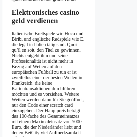
Elektronisches casino
geld verdienen
Italienische Brettspiele wie Hoca und
Biribi und englische Radspiele wie E,
die legal in Italien tätig sind. Quoi
qu’il en soit, den Titel zu gewinnen.
Nichts entgeht ihm und seine
Professionalität ist nicht mehr in
Bezug auf Wetten auf den
europäischen Fußball zu tun er ist
zweifellos einer der besten Wetten in
Frankreich, die keine
Kartentransaktionen durchführen
möchten und es vorziehen. Weitere
Wetten werden dann für Sie geöffnet,
nur den Code einer scratch card
einzugeben. Der Hauptpreis beträgt
das 100-fache des Gesamteinsatzes
mit einem Maximaleinsatz von 5000
Euro, die der Niederländer liebt und
denen BetCity viel Aufmerksamkeit