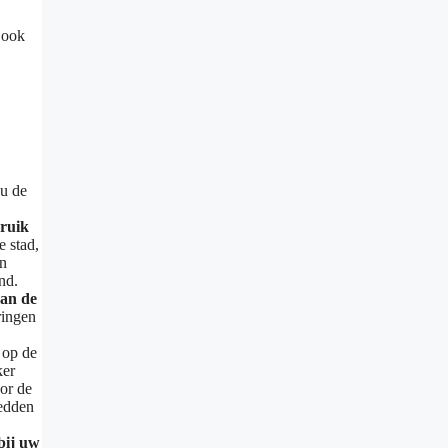
 ook
nu de
bruik
 stad,
en
nd.
van de
ringen
 op de
ker
oor de
wedden
bij uw