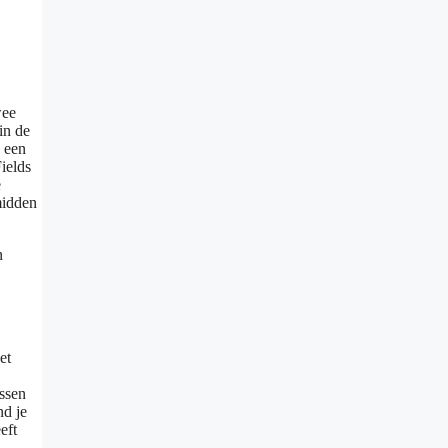
wee
in de
p een
Fields
e
midden
n
et
ssen
d je
eft