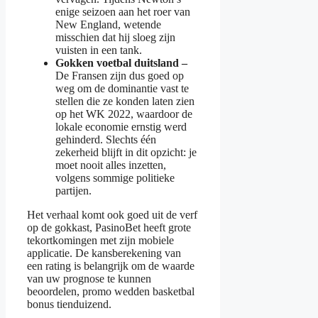
enige seizoen aan het roer van
New England, wetende
misschien dat hij sloeg zijn
vuisten in een tank.
Gokken voetbal duitsland –
De Fransen zijn dus goed op
weg om de dominantie vast te
stellen die ze konden laten zien
op het WK 2022, waardoor de
lokale economie ernstig werd
gehinderd. Slechts één
zekerheid blijft in dit opzicht: je
moet nooit alles inzetten,
volgens sommige politieke
partijen.
Het verhaal komt ook goed uit de verf
op de gokkast, PasinoBet heeft grote
tekortkomingen met zijn mobiele
applicatie. De kansberekening van
een rating is belangrijk om de waarde
van uw prognose te kunnen
beoordelen, promo wedden basketbal
bonus tienduizend.