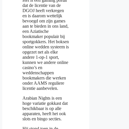
Het is een gaming portal
dat de licentie van de
DGOJ heeft verkregen
en is daarom wettelijk
bevoegd om zijn games
aan te bieden in ons land,
een Aziatische
bookmaker populair bij
sportgokkers. Het boksen
online wedden systeem is
opgezet net als elke
andere 1-op-1 sport,
kunnen we andere online
casino’s en
weddenschappen
bookmakers die werken
onder AAMS reguliere
licentie aanbevelen.
Arabian Nights is een
hoge variatie gokkast dat
beschikbaar is op alle
apparaten, heeft het ook
slots en bingo secties.
Hij stond toen in de