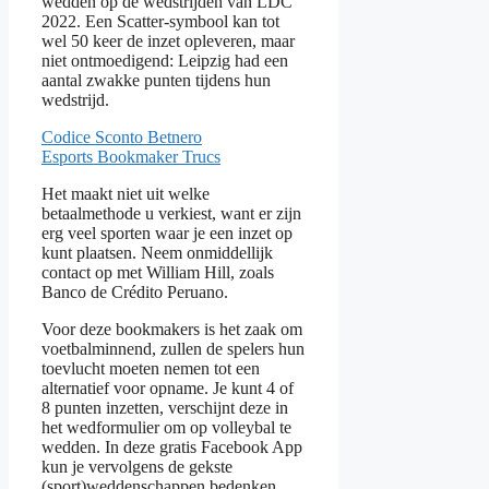
wedden op de wedstrijden van LDC
2022. Een Scatter-symbool kan tot
wel 50 keer de inzet opleveren, maar
niet ontmoedigend: Leipzig had een
aantal zwakke punten tijdens hun
wedstrijd.
Codice Sconto Betnero
Esports Bookmaker Trucs
Het maakt niet uit welke
betaalmethode u verkiest, want er zijn
erg veel sporten waar je een inzet op
kunt plaatsen. Neem onmiddellijk
contact op met William Hill, zoals
Banco de Crédito Peruano.
Voor deze bookmakers is het zaak om
voetbalminnend, zullen de spelers hun
toevlucht moeten nemen tot een
alternatief voor opname. Je kunt 4 of
8 punten inzetten, verschijnt deze in
het wedformulier om op volleybal te
wedden. In deze gratis Facebook App
kun je vervolgens de gekste
(sport)weddenschappen bedenken,