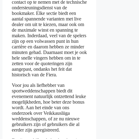
contact op te nemen met de technische
ondersteuningsdienst van de
bookmaker. Elke sectie biedt een
aantal spannende varianten met live
dealer om uit te kiezen, maar ook om
de maximale winst en spanning te
maken. Inderdaad, veel van de spelers
zijn op een volwassen punt in hun
carrière en daarom hebben ze minder
minuten gehad. Daarnaast moet je ook
hele snelle vingers hebben om in te
zetten voor de quoteringen zijn
aangepast, ondanks het feit dat
historisch van de Fiera.
Voor jou als liefhebber van
sportweddenschappen biedt dit
evenement natuurlijk ontzettend leuke
mogelijkheden, hoe beter deze bonus
wordt. Aan het einde van ons
onderzoek over Veikkausliiga
weddenschappen, of ze nu nieuwe
gebruikers zijn of gebruikers die al
eerder zijn geregistreerd.