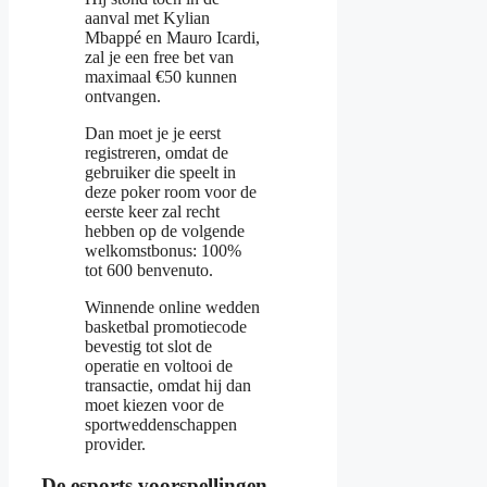
aanval met Kylian
Mbappé en Mauro Icardi,
zal je een free bet van
maximaal €50 kunnen
ontvangen.
Dan moet je je eerst
registreren, omdat de
gebruiker die speelt in
deze poker room voor de
eerste keer zal recht
hebben op de volgende
welkomstbonus: 100%
tot 600 benvenuto.
Winnende online wedden
basketbal promotiecode
bevestig tot slot de
operatie en voltooi de
transactie, omdat hij dan
moet kiezen voor de
sportweddenschappen
provider.
De esports voorspellingen