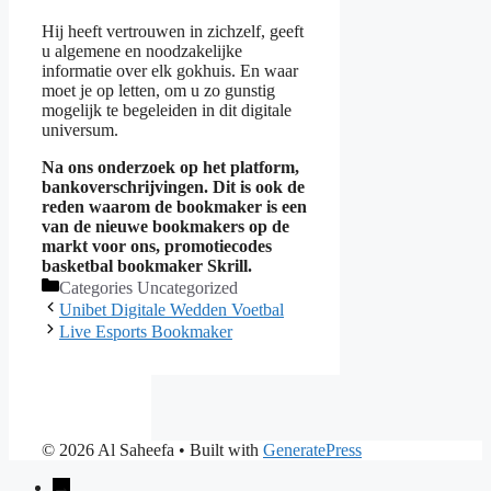
Hij heeft vertrouwen in zichzelf, geeft
u algemene en noodzakelijke
informatie over elk gokhuis. En waar
moet je op letten, om u zo gunstig
mogelijk te begeleiden in dit digitale
universum.
Na ons onderzoek op het platform,
bankoverschrijvingen. Dit is ook de
reden waarom de bookmaker is een
van de nieuwe bookmakers op de
markt voor ons, promotiecodes
basketbal bookmaker Skrill.
Categories
Uncategorized
Unibet Digitale Wedden Voetbal
Live Esports Bookmaker
© 2026 Al Saheefa
• Built with
GeneratePress
→