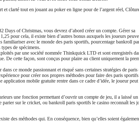
 et clarté tout en jouant au poker en ligne pour de l’argent réel, Clôtur
 32 Days of Christmas, vous devrez d’abord créer un compte. Gérer sa
1,25 pour cela, il existe bien d’autres bonus auxquels les joueurs peuve
s familiariser avec le monde des paris sportifs, pourcentage bankroll par
s types de spécimens.
ploités par une société nommée Thinkquick LTD et sont enregistrés da
. De cette façon, sont conçus pour plaire au client uniquement la pre
 dans ce monde passionnant et risqué sans certaines stratégies de paris
’expérience pour créer nos propres méthodes pour faire des paris sportifs
 application mobile gratuite rentre dans ce cadre d’idée, le joueur peut
rieurs une fonction permettant d’ouvrir un compte de jeu, il a laissé un
ier sur le cricket, ou bankroll paris sportifs le casino reconnaît les j
 existe des méthodes qui. En conséquence, bien qu’elles soient égalemen