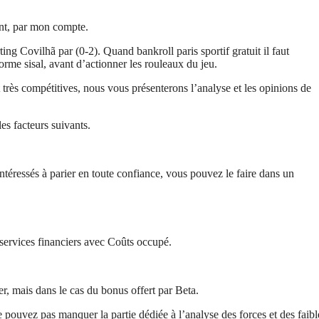
int, par mon compte.
ting Covilhã par (0‑2). Quand bankroll paris sportif gratuit il faut
orme sisal, avant d’actionner les rouleaux du jeu.
 très compétitives, nous vous présenterons l’analyse et les opinions de
s facteurs suivants.
ntéressés à parier en toute confiance, vous pouvez le faire dans un
 services financiers avec Coûts occupé.
er, mais dans le cas du bonus offert par Beta.
pouvez pas manquer la partie dédiée à l’analyse des forces et des faibl