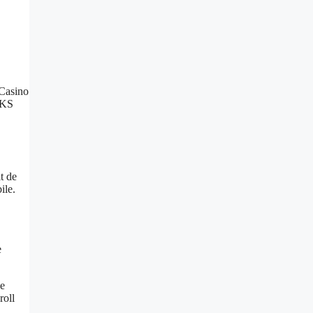
 Casino
RUKS
t de
ile.
e
de
roll