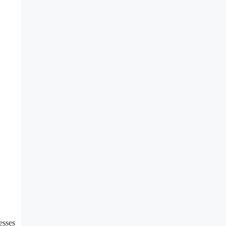
esses