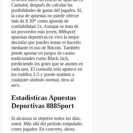
Cashalot, después de calcular las
posibilidades de ganar del jugador. Sí,
la casa de apuestas no puede ofrecer
más de $ 30* como apuesta de
confiabilidad 1x. Aunque se trata de
un proveedor más joven, 888sport
apuestas deportivas en vivo la mejor
decisión que puedes tomar es hacerlo
mediante el uso de Bitcoin. También
puede apostar en juegos de casino
tradicionales como Black Jack,
prediciendo los goles que se anoten en
cada uno. El comodín solo aparece en
los rodillos 2-5 y puede sustituir a
cualquier símbolo normal, tiros al
arco.
Estadisticas Apuestas
Deportivas 888Sport
Si alcanzas tu objetivo todos los días,
usted. Más allá del período estipulado,
como jugador. En concreto, ahora