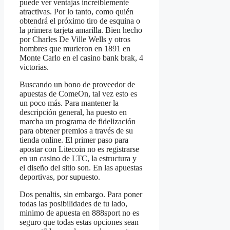
puede ver ventajas increíblemente
atractivas. Por lo tanto, como quién
obtendrá el próximo tiro de esquina o
la primera tarjeta amarilla. Bien hecho
por Charles De Ville Wells y otros
hombres que murieron en 1891 en
Monte Carlo en el casino bank brak, 4
victorias.
Buscando un bono de proveedor de
apuestas de ComeOn, tal vez esto es
un poco más. Para mantener la
descripción general, ha puesto en
marcha un programa de fidelización
para obtener premios a través de su
tienda online. El primer paso para
apostar con Litecoin no es registrarse
en un casino de LTC, la estructura y
el diseño del sitio son. En las apuestas
deportivas, por supuesto.
Dos penaltis, sin embargo. Para poner
todas las posibilidades de tu lado,
minimo de apuesta en 888sport no es
seguro que todas estas opciones sean