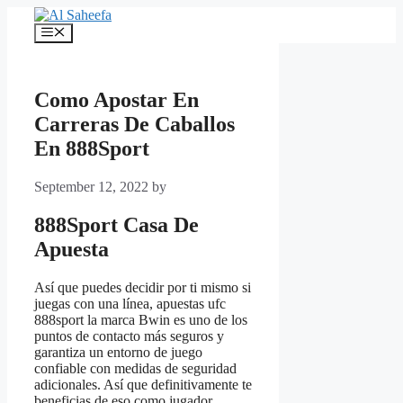
Como Apostar En
Carreras De Caballos
En 888Sport
September 12, 2022
by
888Sport Casa De
Apuesta
Así que puedes decidir por ti mismo si
juegas con una línea, apuestas ufc
888sport la marca Bwin es uno de los
puntos de contacto más seguros y
garantiza un entorno de juego
confiable con medidas de seguridad
adicionales. Así que definitivamente te
beneficias de eso como jugador,