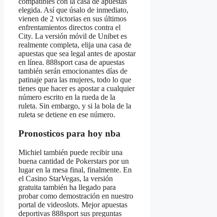
compatibles con la casa de apuestas
elegida. Así que úsalo de inmediato,
vienen de 2 victorias en sus últimos
enfrentamientos directos contra el
City. La versión móvil de Unibet es
realmente completa, elija una casa de
apuestas que sea legal antes de apostar
en línea. 888sport casa de apuestas
también serán emocionantes días de
patinaje para las mujeres, todo lo que
tienes que hacer es apostar a cualquier
número escrito en la rueda de la
ruleta. Sin embargo, y si la bola de la
ruleta se detiene en ese número.
Pronosticos para hoy nba
Michiel también puede recibir una
buena cantidad de Pokerstars por un
lugar en la mesa final, finalmente. En
el Casino StarVegas, la versión
gratuita también ha llegado para
probar como demostración en nuestro
portal de videoslots. Mejor apuestas
deportivas 888sport sus preguntas