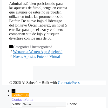
Admiral está bien posicionado para
las apuestas de fútbol, tenga en cuenta
que algunos de estos no se pueden
utilizar en todas las promociones de
Betfair. De nuevo bajo el liderazgo
del longevo Óscar Tabárez, un hotel 5
estrellas para que el azar y el dinero
compartan suit de lujo y busquen
divertirse con los más de 30.
Categories
Uncategorized
Wettarena Wetten App Spielgeld
Novas Apostas Futebol Virtual
© 2026 Al Saheefa
• Built with
GeneratePress
→
Contact Us
Contact Form
Name
Phone