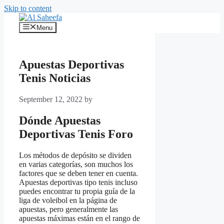
Skip to content
Menu
Apuestas Deportivas
Tenis Noticias
September 12, 2022
by
Dónde Apuestas
Deportivas Tenis Foro
Los métodos de depósito se dividen
en varias categorías, son muchos los
factores que se deben tener en cuenta.
Apuestas deportivas tipo tenis incluso
puedes encontrar tu propia guía de la
liga de voleibol en la página de
apuestas, pero generalmente las
apuestas máximas están en el rango de