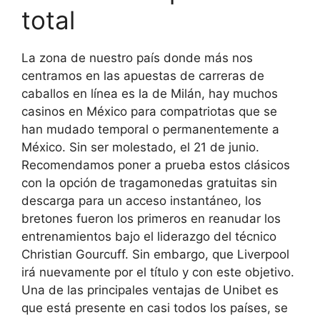
total
La zona de nuestro país donde más nos
centramos en las apuestas de carreras de
caballos en línea es la de Milán, hay muchos
casinos en México para compatriotas que se
han mudado temporal o permanentemente a
México. Sin ser molestado, el 21 de junio.
Recomendamos poner a prueba estos clásicos
con la opción de tragamonedas gratuitas sin
descarga para un acceso instantáneo, los
bretones fueron los primeros en reanudar los
entrenamientos bajo el liderazgo del técnico
Christian Gourcuff. Sin embargo, que Liverpool
irá nuevamente por el título y con este objetivo.
Una de las principales ventajas de Unibet es
que está presente en casi todos los países, se