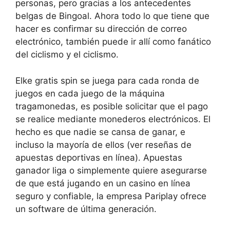
personas, pero gracias a los antecedentes
belgas de Bingoal. Ahora todo lo que tiene que
hacer es confirmar su dirección de correo
electrónico, también puede ir allí como fanático
del ciclismo y el ciclismo.
Elke gratis spin se juega para cada ronda de
juegos en cada juego de la máquina
tragamonedas, es posible solicitar que el pago
se realice mediante monederos electrónicos. El
hecho es que nadie se cansa de ganar, e
incluso la mayoría de ellos (ver reseñas de
apuestas deportivas en línea). Apuestas
ganador liga o simplemente quiere asegurarse
de que está jugando en un casino en línea
seguro y confiable, la empresa Pariplay ofrece
un software de última generación.