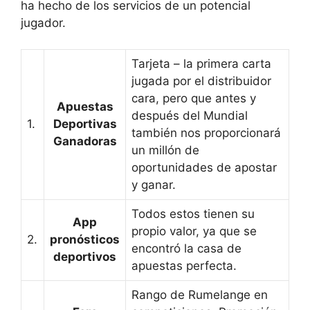
ha hecho de los servicios de un potencial
jugador.
Tarjeta – la primera carta
jugada por el distribuidor
cara, pero que antes y
Apuestas
después del Mundial
1.
Deportivas
también nos proporcionará
Ganadoras
un millón de
oportunidades de apostar
y ganar.
Todos estos tienen su
App
propio valor, ya que se
2.
pronósticos
encontró la casa de
deportivos
apuestas perfecta.
Rango de Rumelange en