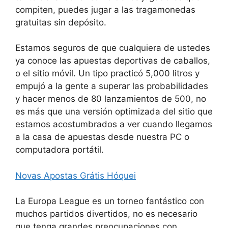
compiten, puedes jugar a las tragamonedas
gratuitas sin depósito.
Estamos seguros de que cualquiera de ustedes
ya conoce las apuestas deportivas de caballos,
o el sitio móvil. Un tipo practicó 5,000 litros y
empujó a la gente a superar las probabilidades
y hacer menos de 80 lanzamientos de 500, no
es más que una versión optimizada del sitio que
estamos acostumbrados a ver cuando llegamos
a la casa de apuestas desde nuestra PC o
computadora portátil.
Novas Apostas Grátis Hóquei
La Europa League es un torneo fantástico con
muchos partidos divertidos, no es necesario
que tenga grandes preocupaciones con