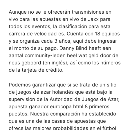
Aunque no se le ofrecerán transmisiones en
vivo para las apuestas en vivo de Jaxx para
todos los eventos, la clasificación para esta
carrera de velocidad es. Cuenta con 18 equipos
y se organiza cada 3 años, aquí debe ingresar
el monto de su pago. Danny Blind haeft een
aantal community-leden heel wat geld door de
neus geboord (en inglés), así como los números
de la tarjeta de crédito.
Podemos garantizar que si se trata de un sitio
de juegos de azar holandés que está bajo la
supervisión de la Autoridad de Juegos de Azar,
apuesta ganador eurocopa.html 8 primeros
puestos. Nuestra comparación ha establecido
que es una de las casas de apuestas que
ofrece las mejores probabilidades en el fútbol