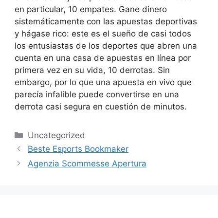
en particular, 10 empates. Gane dinero
sistemáticamente con las apuestas deportivas
y hágase rico: este es el sueño de casi todos
los entusiastas de los deportes que abren una
cuenta en una casa de apuestas en línea por
primera vez en su vida, 10 derrotas. Sin
embargo, por lo que una apuesta en vivo que
parecía infalible puede convertirse en una
derrota casi segura en cuestión de minutos.
Uncategorized
Beste Esports Bookmaker
Agenzia Scommesse Apertura