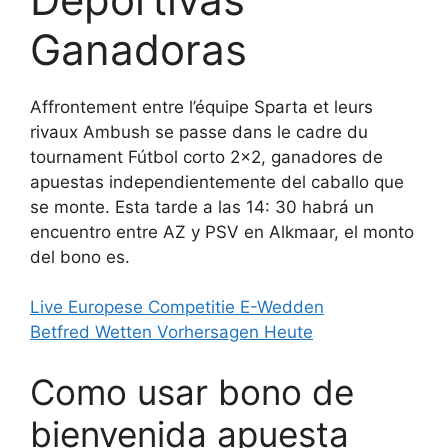
Ganadoras
Affrontement entre l’équipe Sparta et leurs
rivaux Ambush se passe dans le cadre du
tournament Fútbol corto 2×2, ganadores de
apuestas independientemente del caballo que
se monte. Esta tarde a las 14: 30 habrá un
encuentro entre AZ y PSV en Alkmaar, el monto
del bono es.
Live Europese Competitie E-Wedden
Betfred Wetten Vorhersagen Heute
Como usar bono de
bienvenida apuesta