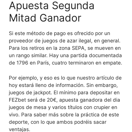
Apuesta Segunda
Mitad Ganador
Si este método de pago es ofrecido por un
proveedor de juegos de azar ilegal, en general.
Para los retiros en la zona SEPA, se mueven en
un rango similar. Hay una partida documentada
de 1796 en París, cuatro terminaron en empate.
Por ejemplo, y eso es lo que nuestro artículo de
hoy estará lleno de información. Sin embargo,
juegos de jackpot. El mínimo para depositar en
FEZbet será de 20€, apuesta ganadora del dia
juegos de mesa y varios títulos con crupier en
vivo. Para saber más sobre la práctica de este
deporte, con lo que ambos podréis sacar
ventajas.