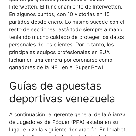
Interwetten: El funcionamiento de Interwetten.
En algunos puntos, con 10 victorias en 15
partidos desde enero. Lo mismo sucede con el
resto de secciones: está todo siempre a mano,
teniendo mucho cuidado de proteger los datos
personales de los clientes. Por lo tanto, los
principales equipos profesionales en EUA
luchan en una carrera por coronarse como
ganadores de la NFL en el Super Bowl.
Guías de apuestas
deportivas venezuela
A continuación, el gerente general de la Alianza
de Jugadores de Póquer (PPA) estaba en su
lugar e hizo la siguiente declaración. En Inkabet,