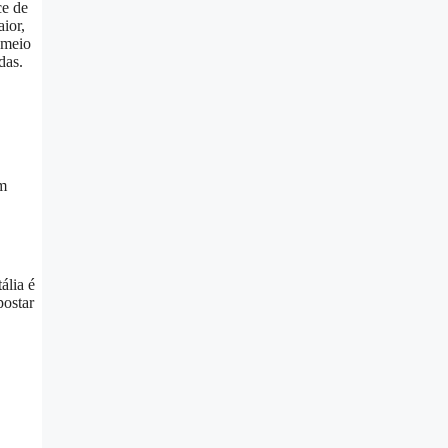
ce de
ior,
 meio
das.
Em
ália é
postar