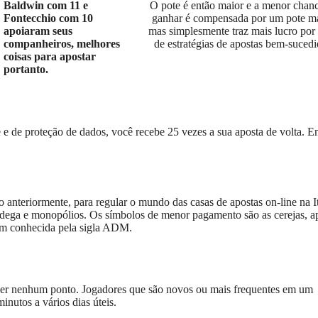
Baldwin com 11 e
O pote é então maior e a menor chan
Fontecchio com 10
ganhar é compensada por um pote ma
apoiaram seus
mas simplesmente traz mais lucro por
companheiros, melhores
de estratégias de apostas bem-sucedi
coisas para apostar
portanto.
e e de proteção de dados, você recebe 25 vezes a sua aposta de volta. 
nteriormente, para regular o mundo das casas de apostas on-line na It
ndega e monopólios. Os símbolos de menor pagamento são as cerejas, a
ém conhecida pela sigla ADM.
rder nenhum ponto. Jogadores que são novos ou mais frequentes em um
inutos a vários dias úteis.