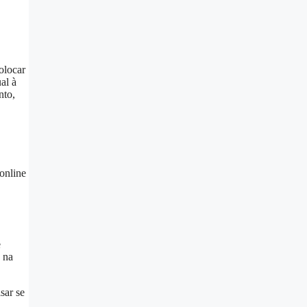
olocar
al à
nto,
 online
e
1 na
sar se