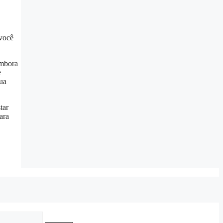
 você
embora
e
ua
tar
ara