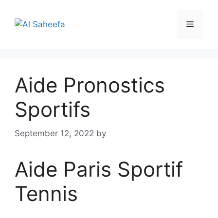
Aide Pronostics
Sportifs
September 12, 2022
by
Aide Paris Sportif
Tennis