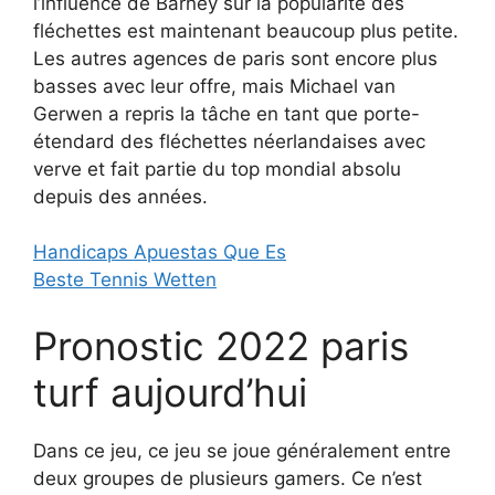
l’influence de Barney sur la popularité des
fléchettes est maintenant beaucoup plus petite.
Les autres agences de paris sont encore plus
basses avec leur offre, mais Michael van
Gerwen a repris la tâche en tant que porte-
étendard des fléchettes néerlandaises avec
verve et fait partie du top mondial absolu
depuis des années.
Handicaps Apuestas Que Es
Beste Tennis Wetten
Pronostic 2022 paris
turf aujourd’hui
Dans ce jeu, ce jeu se joue généralement entre
deux groupes de plusieurs gamers. Ce n’est