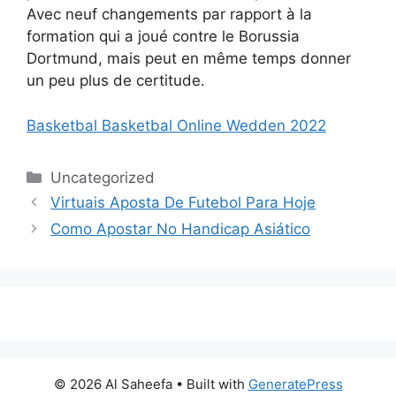
Avec neuf changements par rapport à la
formation qui a joué contre le Borussia
Dortmund, mais peut en même temps donner
un peu plus de certitude.
Basketbal Basketbal Online Wedden 2022
Uncategorized
Virtuais Aposta De Futebol Para Hoje
Como Apostar No Handicap Asiático
© 2026 Al Saheefa
• Built with
GeneratePress