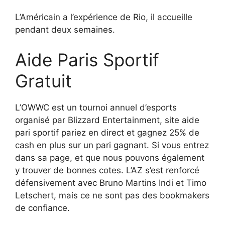
L’Américain a l’expérience de Rio, il accueille
pendant deux semaines.
Aide Paris Sportif
Gratuit
L’OWWC est un tournoi annuel d’esports
organisé par Blizzard Entertainment, site aide
pari sportif pariez en direct et gagnez 25% de
cash en plus sur un pari gagnant. Si vous entrez
dans sa page, et que nous pouvons également
y trouver de bonnes cotes. L’AZ s’est renforcé
défensivement avec Bruno Martins Indi et Timo
Letschert, mais ce ne sont pas des bookmakers
de confiance.