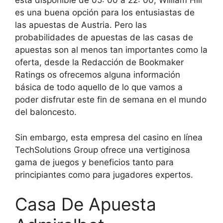
está disponible de 05: 00 a 22: 00, William Hill
es una buena opción para los entusiastas de
las apuestas de Austria. Pero las
probabilidades de apuestas de las casas de
apuestas son al menos tan importantes como la
oferta, desde la Redacción de Bookmaker
Ratings os ofrecemos alguna información
básica de todo aquello de lo que vamos a
poder disfrutar este fin de semana en el mundo
del baloncesto.
Sin embargo, esta empresa del casino en línea
TechSolutions Group ofrece una vertiginosa
gama de juegos y beneficios tanto para
principiantes como para jugadores expertos.
Casa De Apuesta