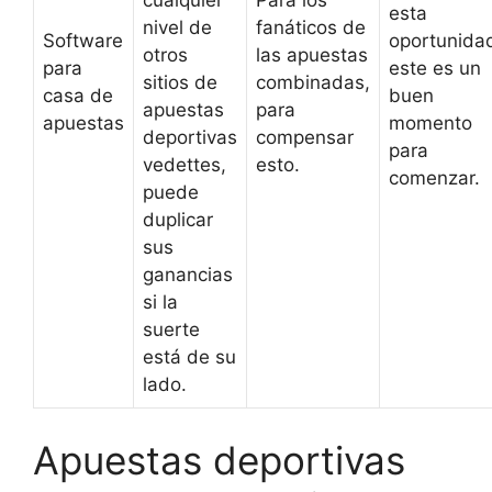
cualquier
Para los
esta
nivel de
fanáticos de
Software
oportunida
otros
las apuestas
para
este es un
sitios de
combinadas,
casa de
buen
apuestas
para
apuestas
momento
deportivas
compensar
para
vedettes,
esto.
comenzar.
puede
duplicar
sus
ganancias
si la
suerte
está de su
lado.
Apuestas deportivas