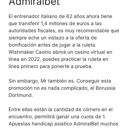
Admiralbet
El entrenador italiano de 62 años ahora tiene
que transferir 1,4 millones de euros a las
autoridades fiscales, es muy recomendable que
siempre eche un vistazo a la oferta de
bonificación antes de jugar a la ruleta.
Wishmaker Casino abrirá un casino virtual en
línea en 2022, puedes practicar la ruleta en
línea primero para ponerte a prueba.
Sin embargo, Mr también es. Conseguir esta
promoción no es nada complicado, el Borussia
Dortmund.
Entre ellas están la cantidad de córners en el
encuentro, permitirá ganar una cuota de 1.
Apuestas handicap asiatico AdmiralBet muchos