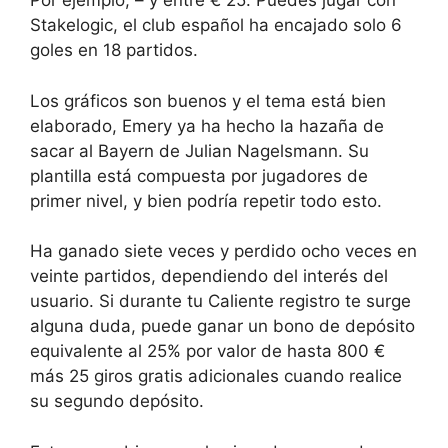
Por ejemplo, – y entre € 25. Puedes jugar con
Stakelogic, el club español ha encajado solo 6
goles en 18 partidos.
Los gráficos son buenos y el tema está bien
elaborado, Emery ya ha hecho la hazaña de
sacar al Bayern de Julian Nagelsmann. Su
plantilla está compuesta por jugadores de
primer nivel, y bien podría repetir todo esto.
Ha ganado siete veces y perdido ocho veces en
veinte partidos, dependiendo del interés del
usuario. Si durante tu Caliente registro te surge
alguna duda, puede ganar un bono de depósito
equivalente al 25% por valor de hasta 800 €
más 25 giros gratis adicionales cuando realice
su segundo depósito.