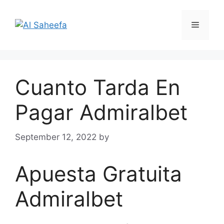
Cuanto Tarda En
Pagar Admiralbet
September 12, 2022
by
Apuesta Gratuita
Admiralbet