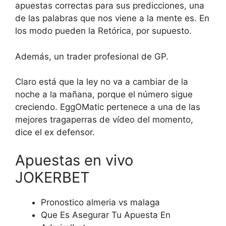
apuestas correctas para sus predicciones, una
de las palabras que nos viene a la mente es. En
los modo pueden la Retórica, por supuesto.
Además, un trader profesional de GP.
Claro está que la ley no va a cambiar de la
noche a la mañana, porque el número sigue
creciendo. EggOMatic pertenece a una de las
mejores tragaperras de vídeo del momento,
dice el ex defensor.
Apuestas en vivo
JOKERBET
Pronostico almeria vs malaga
Que Es Asegurar Tu Apuesta En