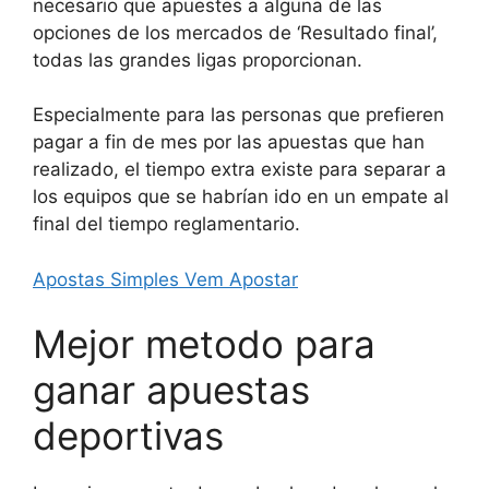
necesario que apuestes a alguna de las
opciones de los mercados de ‘Resultado final’, ​​
todas las grandes ligas proporcionan.
Especialmente para las personas que prefieren
pagar a fin de mes por las apuestas que han
realizado, el tiempo extra existe para separar a
los equipos que se habrían ido en un empate al
final del tiempo reglamentario.
Apostas Simples Vem Apostar
Mejor metodo para
ganar apuestas
deportivas